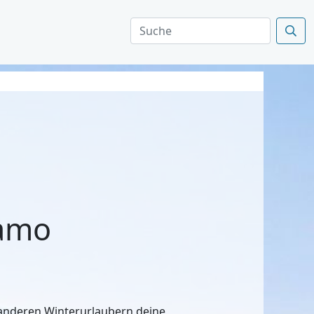
amo
n anderen Winterurlaubern deine