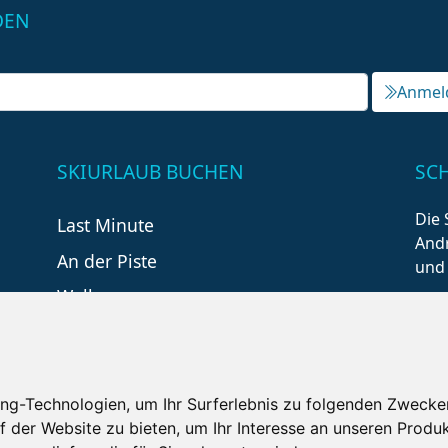
DEN
Anmel
SKIURLAUB BUCHEN
SC
Die 
Last Minute
Andr
An der Piste
und
Wellness
ng-Technologien, um Ihr Surferlebnis zu folgenden Zwecke
f der Website zu bieten
,
um Ihr Interesse an unseren Produ