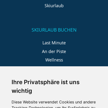
Skiurlaub
SKIURLAUB BUCHEN
Last Minute
An der Piste
Wellness
Ihre Privatsphäre ist uns
SCHNEEHÖHEN SKI APP
wichtig
Die Schneehoehen Ski APP für iOS und Android - Ein
Muss für alle Wintersportler und Schneefreaks!
Diese Website verwendet Cookies und andere
Tracking-Technologien, um Ihr Surferlebnis zu