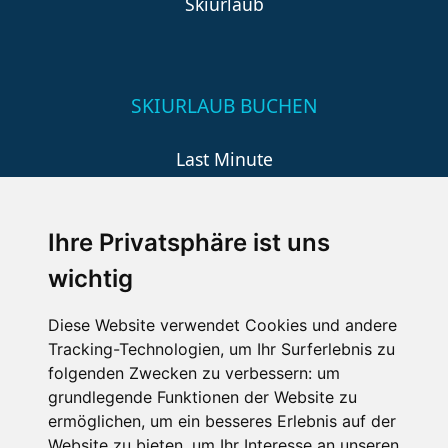
Skiurlaub
SKIURLAUB BUCHEN
Last Minute
An der Piste
Wellness
Ihre Privatsphäre ist uns
wichtig
SCHNEEHÖHEN SKI APP
Diese Website verwendet Cookies und andere
Tracking-Technologien, um Ihr Surferlebnis zu
Die Schneehoehen Ski APP für iOS und Android - Ein
folgenden Zwecken zu verbessern:
um
Muss für alle Wintersportler und Schneefreaks!
grundlegende Funktionen der Website zu
ermöglichen
,
um ein besseres Erlebnis auf der
Website zu bieten
,
um Ihr Interesse an unseren