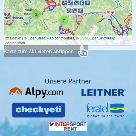
2
7
Leaflet
|
©
OpenStreetMap
contributors, ©
OSM
,
OpenSnowMap
contributors
Karte zum Aktivieren antippen
Unsere Partner