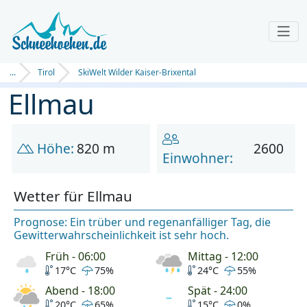
...
Tirol
SkiWelt Wilder Kaiser-Brixental
Ellmau
Höhe:
820 m
2600
Einwohner:
Wetter für Ellmau
Prognose: Ein trüber und regenanfälliger Tag, die
Gewitterwahrscheinlichkeit ist sehr hoch.
Früh - 06:00
Mittag - 12:00
17°C
75%
24°C
55%
Abend - 18:00
Spät - 24:00
20°C
65%
15°C
0%