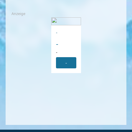
Anzeige
-
-
-
-