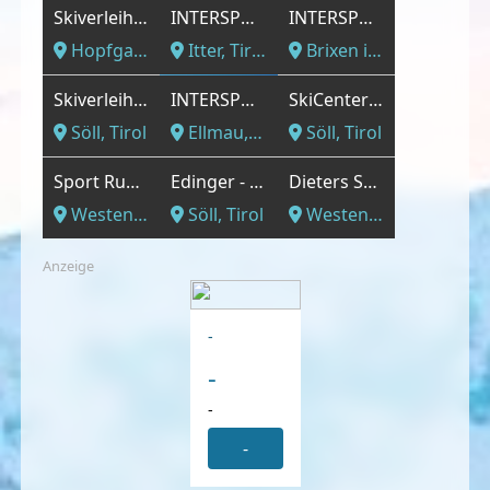
Skiverleih Kurz
INTERSPORT - Itter
INTERSPORT - Direkt an der neuen Skiwelt Bahn
Hopfgarten im Brixental, Tirol
Itter, Tirol
Brixen im Thale, Tirol
Skiverleih Sport Mayr
INTERSPORT - Talstation Hartkaiserbahn
SkiCenter Stoll
Söll, Tirol
Ellmau, Tirol
Söll, Tirol
Sport Ruetz GmbH
Edinger - Sport und Mode
Dieters Sportshop
Westendorf, Tirol
Söll, Tirol
Westendorf, Tirol
Anzeige
-
-
-
-