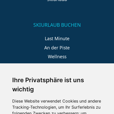
SKIURLAUB BUCHEN
Last Minute
An der Piste
Wellness
Ihre Privatsphäre ist uns
SCHNEEHÖHEN SKI APP
wichtig
Die Schneehoehen Ski APP für iOS und Android - Ein
Muss für alle Wintersportler und Schneefreaks!
Diese Website verwendet Cookies und andere
Tracking-Technologien, um Ihr Surferlebnis zu
folgenden Zwecken zu verbessern:
um