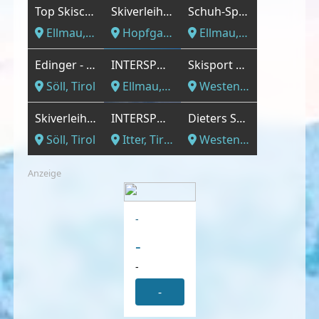
Top Skischule Ellmau KG
Skiverleih Kurz
Schuh-Sport Günther
Ellmau, Tirol
Hopfgarten im Brixental, Tirol
Ellmau, Tirol
Edinger - Sport und Mode
INTERSPORT - Talstation Hartkaiserbahn
Skisport Hausberger R&A Betriebs GmbH
Söll, Tirol
Ellmau, Tirol
Westendorf, Tirol
Skiverleih Sport Mayr
INTERSPORT - Itter
Dieters Sportshop
Söll, Tirol
Itter, Tirol
Westendorf, Tirol
Anzeige
-
-
-
-