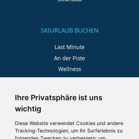
SKIURLAUB BUCHEN
Last Minute
An der Piste
Wellness
Ihre Privatsphäre ist uns
SCHNEEHÖHEN SKI APP
wichtig
Die Schneehoehen Ski APP für iOS und Android - Ein
Muss für alle Wintersportler und Schneefreaks!
Diese Website verwendet Cookies und andere
Tracking-Technologien, um Ihr Surferlebnis zu
folgenden Zwecken zu verbessern:
um