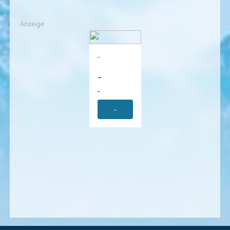
Anzeige
-
-
-
-