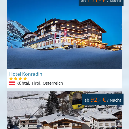
155,- €
ab
/ Nacht
Hotel Konradin
Kühtai, Tirol, Österreich
92,- €
ab
/ Nacht