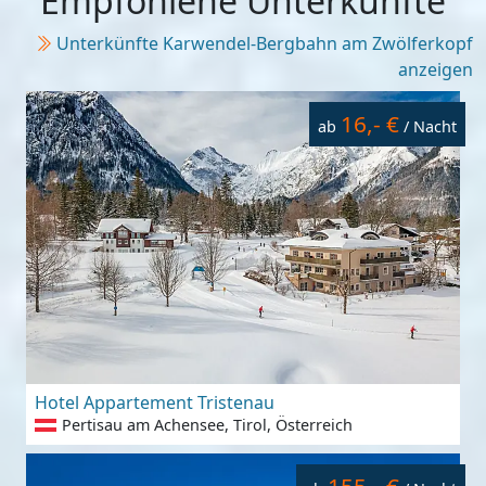
Empfohlene Unterkünfte
Unterkünfte Karwendel-Bergbahn am Zwölferkopf
anzeigen
16,- €
ab
/ Nacht
Hotel Appartement Tristenau
Pertisau am Achensee, Tirol, Österreich