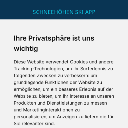
SCHNEEHÖHEN SKI APP
Die Schneehoehen Ski APP für iOS und Android - Ein
Muss für alle Wintersportler und Schneefreaks!
Ihre Privatsphäre ist uns
wichtig
Diese Website verwendet Cookies und andere
Tracking-Technologien, um Ihr Surferlebnis zu
folgenden Zwecken zu verbessern:
um
grundlegende Funktionen der Website zu
ermöglichen
,
um ein besseres Erlebnis auf der
Impressum
Datenschutz
Website zu bieten
,
um Ihr Interesse an unseren
Nutzungsbedingungen
Kontakt
Partner
Produkten und Dienstleistungen zu messen
Portale
FAQ
Newsletter
Mediadaten
und Marketinginteraktionen zu
personalisieren
,
um Anzeigen zu liefern die für
Copyright ©
2026 Schneemenschen GmbH
Sie relevanter sind
.