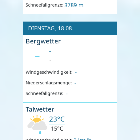
3789 m
Schneefallgrenze:
DIENSTAG, 18.08.
Bergwetter
-
-
-
Windgeschwindigkeit:
-
Niederschlagsmenge:
-
Schneefallgrenze:
Talwetter
23°C
15°C