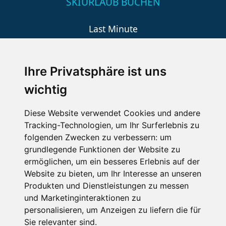
SKIURLAUB BUCHEN
Last Minute
An der Piste
Wellness
Ihre Privatsphäre ist uns
wichtig
SCHNEEHÖHEN SKI APP
Diese Website verwendet Cookies und andere
Tracking-Technologien, um Ihr Surferlebnis zu
Die Schneehoehen Ski APP für iOS und Android - Ein
folgenden Zwecken zu verbessern:
um
Muss für alle Wintersportler und Schneefreaks!
grundlegende Funktionen der Website zu
ermöglichen
,
um ein besseres Erlebnis auf der
Website zu bieten
,
um Ihr Interesse an unseren
Produkten und Dienstleistungen zu messen
und Marketinginteraktionen zu
personalisieren
,
um Anzeigen zu liefern die für
Sie relevanter sind
.