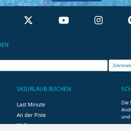
DEN
Anmel
SKIURLAUB BUCHEN
SC
Die 
Last Minute
Andr
An der Piste
und
Wellness