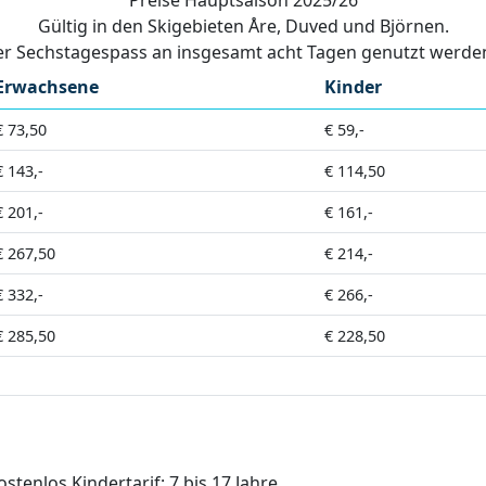
Gültig in den Skigebieten Åre, Duved und Björnen.
 Sechstagespass an insgesamt acht Tagen genutzt werden 
Erwachsene
Kinder
€ 73,50
€ 59,-
€ 143,-
€ 114,50
€ 201,-
€ 161,-
€ 267,50
€ 214,-
€ 332,-
€ 266,-
€ 285,50
€ 228,50
stenlos.Kindertarif: 7 bis 17 Jahre