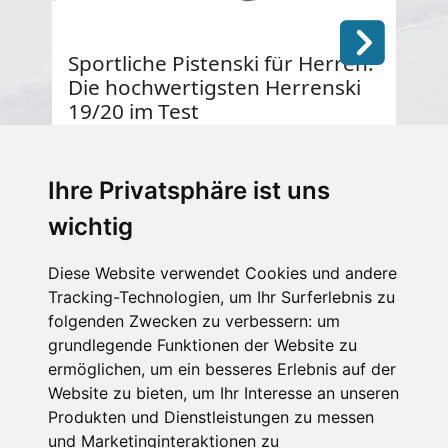
Sportliche Pistenski für Herren:
Ju
Die hochwertigsten Herrenski
fü
19/20 im Test
Te
02.09.2021
03.0
Hohe Qualität für hohe Ansprüche: Wer auf
Wel
der Piste richtig sportlich fahren will, der
am 
Ihre Privatsphäre ist uns
schaut sich die Ski der Kategorie High
wichtig
Performance an.
Diese Website verwendet Cookies und andere
Tracking-Technologien, um Ihr Surferlebnis zu
folgenden Zwecken zu verbessern:
um
grundlegende Funktionen der Website zu
ermöglichen
,
um ein besseres Erlebnis auf der
Website zu bieten
,
um Ihr Interesse an unseren
Produkten und Dienstleistungen zu messen
und Marketinginteraktionen zu