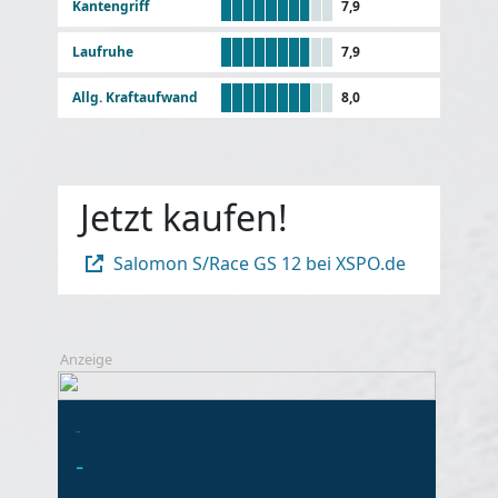
Kantengriff
7,9
Laufruhe
7,9
Allg. Kraftaufwand
8,0
Jetzt kaufen!
Salomon S/Race GS 12 bei XSPO.de
Anzeige
-
-