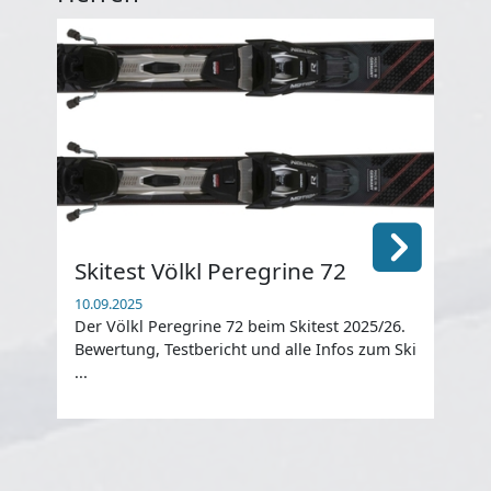
Skitest Völkl Peregrine 72
Sk
10.09.2025
24.1
Der Völkl Peregrine 72 beim Skitest 2025/26.
Der
Bewertung, Testbericht und alle Infos zum Ski
202
...
Info