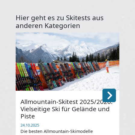
Hier geht es zu Skitests aus
anderen Kategorien
Allmountain-Skitest 2025/2026:
Ra
Vielseitige Ski für Gelände und
be
Piste
Ku
24.10.2025
24.1
Die besten Allmountain-Skimodelle
Die