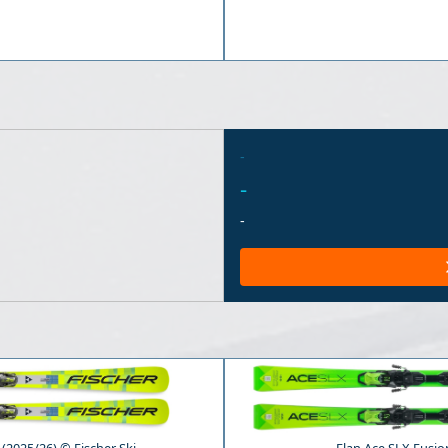
-
-
-
(2025/26) © Fischer Ski
Elan Ace SLX Fusio