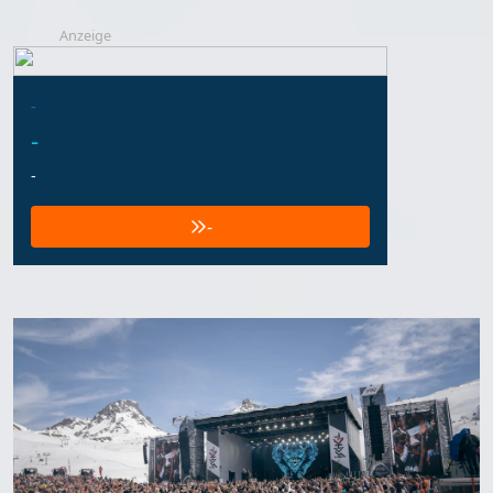
Anzeige
-
-
-
-