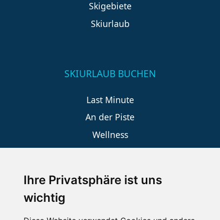
Skigebiete
Skiurlaub
SKIURLAUB BUCHEN
Last Minute
An der Piste
Wellness
Ihre Privatsphäre ist uns
SCHNEEHÖHEN SKI APP
wichtig
Die Schneehoehen Ski APP für iOS und Android - Ein
Muss für alle Wintersportler und Schneefreaks!