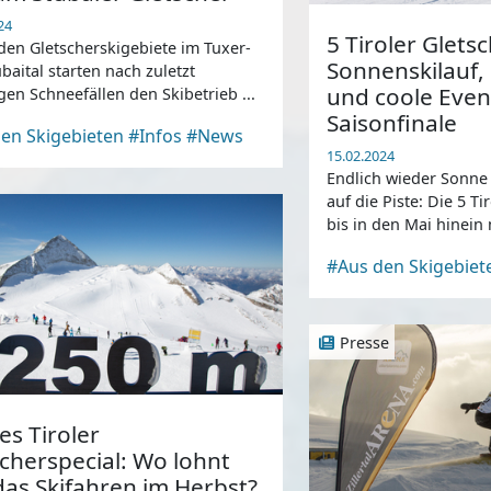
24
5 Tiroler Gletsc
den Gletscherskigebiete im Tuxer-
Sonnenskilauf
baital starten nach zuletzt
und coole Eve
gen Schneefällen den Skibetrieb ...
Saisonfinale
en Skigebieten
#Infos
#News
15.02.2024
Endlich wieder Sonne
auf die Piste: Die 5 T
bis in den Mai hinein
Schneevergnügen und
#Aus den Skigebiet
Presse
s Tiroler
cherspecial: Wo lohnt
das Skifahren im Herbst?