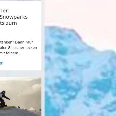
her:
, Snowparks
nts zum
 tanken? Dann rauf
iroler Gletscher locken
 mit feinem
 gutem Wetter.
en