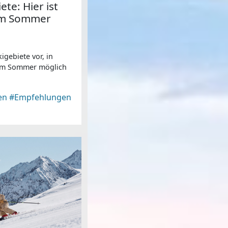
te: Hier ist
 im Sommer
kigebiete vor, in
 im Sommer möglich
en
#Empfehlungen