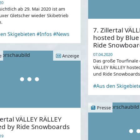
20
ichtlich ab 29. Mai 2020 ist am
uxer Gletscher wieder Skibetrieb
h.
7. Zillertal VÄ
en Skigebieten
#Infos
#News
hosted by Blu
Ride Snowboar
07.04.2020
e
Anzeige
Das große Tourfinale d
VÄLLEY RÄLLEY hoste
und Ride Snowboards
aktuellen Ereignisse a
#Aus den Skigebiet
Oktober 2020 verscho
Presse
llertal VÄLLEY RÄLLEY
ed by Ride Snowboards
19