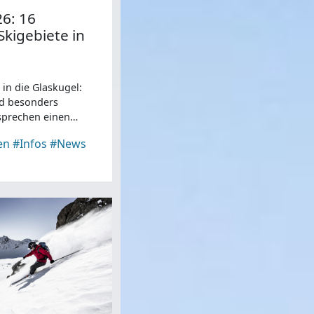
26: 16
Skigebiete in
 in die Glaskugel:
nd besonders
sprechen einen
Wir stellen euch 16
en
#Infos
#News