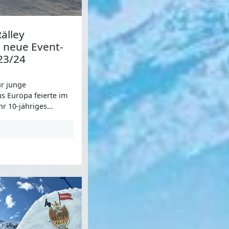
Rälley
 neue Event-
23/24
r junge
s Europa feierte im
r 10-jähriges
en