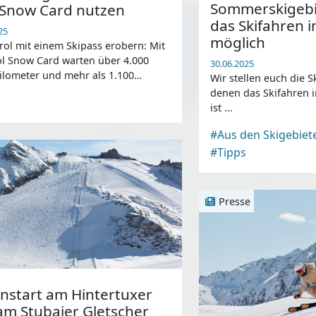
Sommerskigebie
l Snow Card nutzen
das Skifahren
25
möglich
rol mit einem Skipass erobern: Mit
ol Snow Card warten über 4.000
30.06.2025
ilometer und mehr als 1.100
Wir stellen euch die S
agen auf Wintersportler.
denen das Skifahren
ist ...
#Aus den Skigebiet
#Tipps
Presse
onstart am Hintertuxer
am Stubaier Gletscher