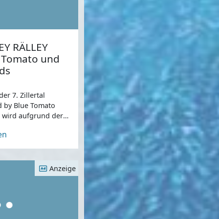
LLEY RÄLLEY
e Tomato und
ds
er 7. Zillertal
d by Blue Tomato
 wird aufgrund der
uf den 17.-18.
en
ben.
Anzeige