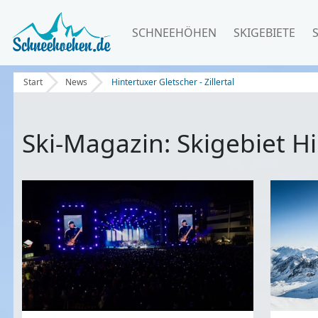
SCHNEEHÖHEN
SKIGEBIETE
Start
News
Hintertuxer Gletscher - Zillertal
Ski-Magazin: Skigebiet Hin