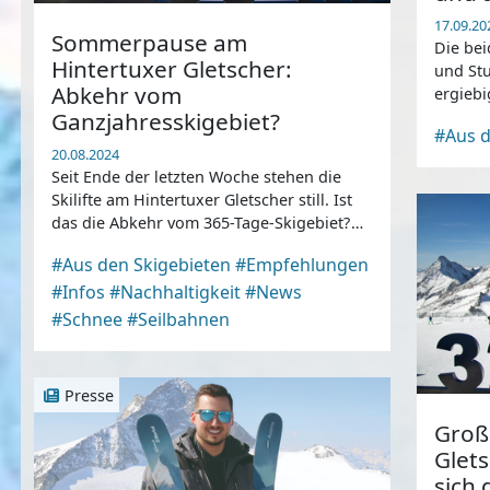
17.09.20
Sommerpause am
Die bei
Hintertuxer Gletscher:
und Stu
Abkehr vom
ergiebi
Ganzjahresskigebiet?
#Aus d
20.08.2024
Seit Ende der letzten Woche stehen die
Skilifte am Hintertuxer Gletscher still. Ist
das die Abkehr vom 365-Tage-Skigebiet?
Wir haben nachgefragt ...
#Aus den Skigebieten
#Empfehlungen
#Infos
#Nachhaltigkeit
#News
#Schnee
#Seilbahnen
Presse
Große
Glets
sich 