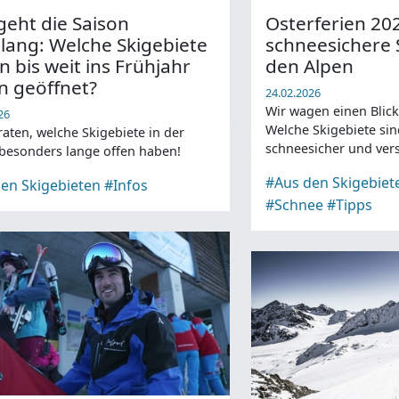
geht die Saison
Osterferien 20
lang: Welche Skigebiete
schneesichere 
 bis weit ins Frühjahr
den Alpen
n geöffnet?
24.02.2026
Wir wagen einen Blick
26
Welche Skigebiete si
raten, welche Skigebiete in der
schneesicher und ver
besonders lange offen haben!
schönen Osterurlaub? 
#Aus den Skigebiet
en Skigebieten
#Infos
Gebiete vor.
#Schnee
#Tipps