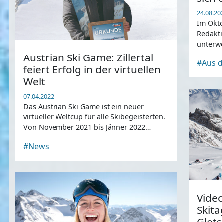
24.08.20
Im Okt
Redakti
unterwe
Erlebnis
Austrian Ski Game: Zillertal
#Aus d
feiert Erfolg in der virtuellen
Welt
07.04.2022
Das Austrian Ski Game ist ein neuer
virtueller Weltcup für alle Skibegeisterten.
Von November 2021 bis Jänner 2022
konnten Pistengierige gegeneinander
#News
antreten.
Video
Skit
Glet