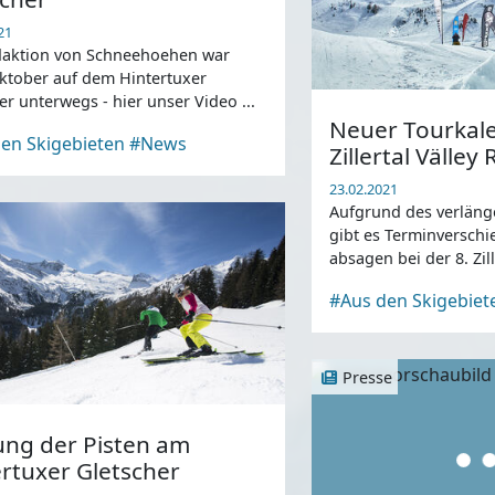
21
daktion von Schneehoehen war
ktober auf dem Hintertuxer
er unterwegs - hier unser Video ...
Neuer Tourkale
en Skigebieten
#News
Zillertal Välley 
23.02.2021
Aufgrund des verlän
gibt es Terminversch
absagen bei der 8. Zi
hosted by Blue Tomat
#Aus den Skigebiet
Snowboards.
Presse
ung der Pisten am
rtuxer Gletscher