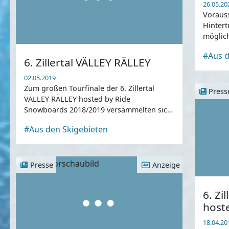
26.05.20
Vorauss
Hintert
möglic
#Aus d
6. Zillertal VÄLLEY RÄLLEY
02.05.2019
Zum großen Tourfinale der 6. Zillertal
Press
VÄLLEY RÄLLEY hosted by Ride
Snowboards 2018/2019 versammelten sich
die besten Europäischen Nachwuchs-
#Aus den Skigebieten
Snowboarder Ende April im Betterpark
Hintertux am Hintertux
Presse
Anzeige
6. Zi
host
18.04.20