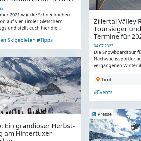
23
ober 2021 war die Schneehoehen-
Zillertal Välley 
on auf vier Tiroler Gletschern
Toursieger und
gs und stellt euch hier die
se vor ...
Termine für 20
en Skigebieten
#Tipps
04.07.2023
Die Snowboardtour fü
Nachwuchssportler au
vergangenen Winter ih
Jubiläum mit absolut
Teilnehmerrekorden.
Tirol
#Events
Presse
: Ein grandioser Herbst-
ag am Hintertuxer
scher