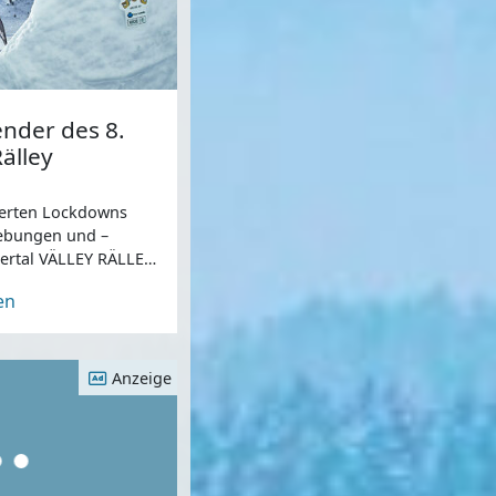
nder des 8.
Rälley
gerten Lockdowns
iebungen und –
llertal VÄLLEY RÄLLEY
o und Ride
en
Anzeige