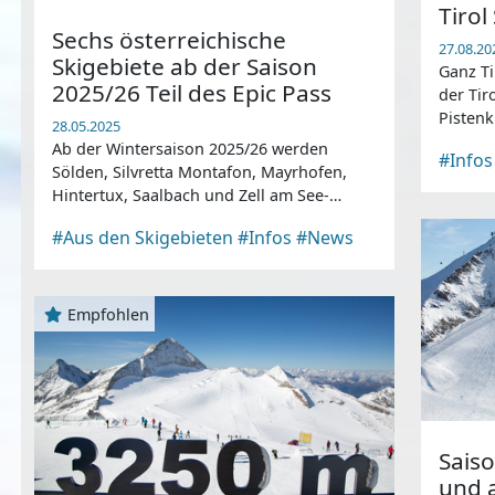
Tiro
Sechs österreichische
27.08.20
Skigebiete ab der Saison
Ganz Ti
2025/26 Teil des Epic Pass
der Tir
Pistenk
28.05.2025
Liftanl
Ab der Wintersaison 2025/26 werden
#Infos
Sölden, Silvretta Montafon, Mayrhofen,
Hintertux, Saalbach und Zell am See-
Kaprun Teil des Epic Pass.
#Aus den Skigebieten
#Infos
#News
Empfohlen
Sais
und 