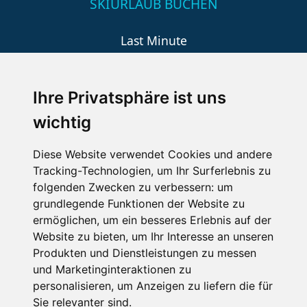
SKIURLAUB BUCHEN
Last Minute
An der Piste
Wellness
Ihre Privatsphäre ist uns
wichtig
SCHNEEHÖHEN SKI APP
Diese Website verwendet Cookies und andere
Tracking-Technologien, um Ihr Surferlebnis zu
Die Schneehoehen Ski APP für iOS und Android - Ein
folgenden Zwecken zu verbessern:
um
Muss für alle Wintersportler und Schneefreaks!
grundlegende Funktionen der Website zu
ermöglichen
,
um ein besseres Erlebnis auf der
Website zu bieten
,
um Ihr Interesse an unseren
Produkten und Dienstleistungen zu messen
und Marketinginteraktionen zu
personalisieren
,
um Anzeigen zu liefern die für
Sie relevanter sind
.