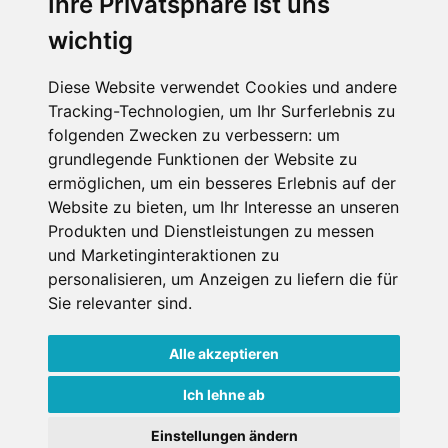
Ihre Privatsphäre ist uns
SCHNEEHÖHEN SKI APP
wichtig
Die Schneehoehen Ski APP für iOS und Android - Ein
Muss für alle Wintersportler und Schneefreaks!
Diese Website verwendet Cookies und andere
Tracking-Technologien, um Ihr Surferlebnis zu
folgenden Zwecken zu verbessern:
um
grundlegende Funktionen der Website zu
ermöglichen
,
um ein besseres Erlebnis auf der
Website zu bieten
,
um Ihr Interesse an unseren
Produkten und Dienstleistungen zu messen
und Marketinginteraktionen zu
personalisieren
,
um Anzeigen zu liefern die für
Impressum
Datenschutz
Sie relevanter sind
.
Nutzungsbedingungen
Kontakt
Partner
Portale
FAQ
Newsletter
Mediadaten
Alle akzeptieren
Copyright ©
2026 Schneemenschen GmbH
Ich lehne ab
×
Einstellungen ändern