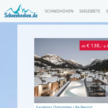
SCHNEEHÖHEN
SKIGEBIETE
€ 138,-
ab
p.
Excelsior Dolomites Life Resort