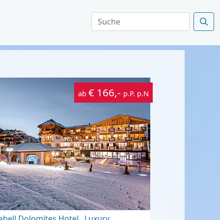
€ 166,-
ab
p.P. p.N
abell Dolomites Hotel . Luxury .