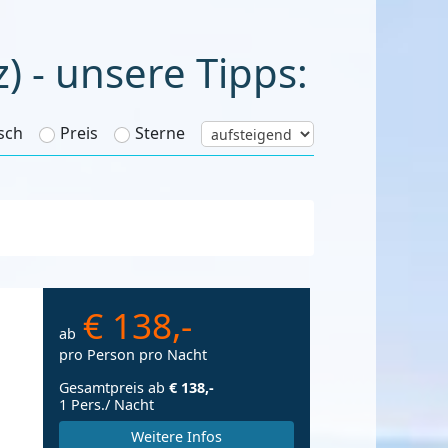
aub
sch
Preis
Sterne
€ 138,-
ab
pro Person pro Nacht
Gesamtpreis ab
€ 138,-
1 Pers./ Nacht
Weitere Infos