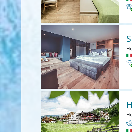
Ha
S
Ho
In
H
Ho