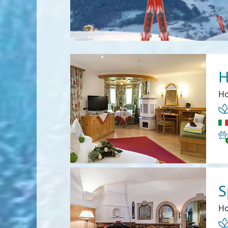
H
Ho
Ha
S
Ho