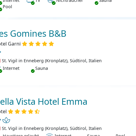
Internet
TV
Nichtraucher
Sauna
Pool
es Gomines B&B
tel Garni
St. Vigil in Enneberg (Kronplatz), Südtirol, Italien
ternet
Internet
Sauna
ella Vista Hotel Emma
tel
St. Vigil in Enneberg (Kronplatz), Südtirol, Italien
ustiere erlaubt
Internet
Haustiere erlaubt
Internet
Sauna
Pool