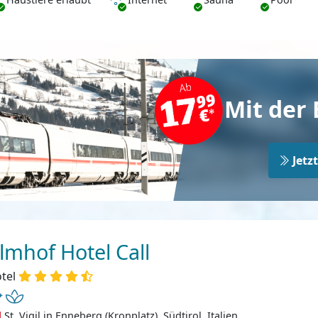
Mit der 
Jetz
lmhof Hotel Call
tel
St. Vigil in Enneberg (Kronplatz), Südtirol, Italien