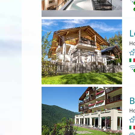
L
Ho
In
B
Ho
Ha