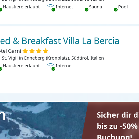
ustiere erlaubt
Internet
Haustiere erlaubt
Internet
Sauna
Pool
ed & Breakfast Villa La Bercia
tel Garni
St. Vigil in Enneberg (Kronplatz), Südtirol, Italien
ustiere erlaubt
Internet
Haustiere erlaubt
Internet
Sicher dir 
bis zu -50%
Buchung!