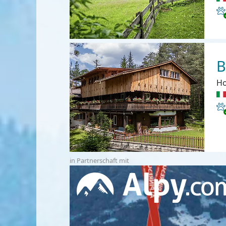
Ha
B
Ho
Ha
in Partnerschaft mit