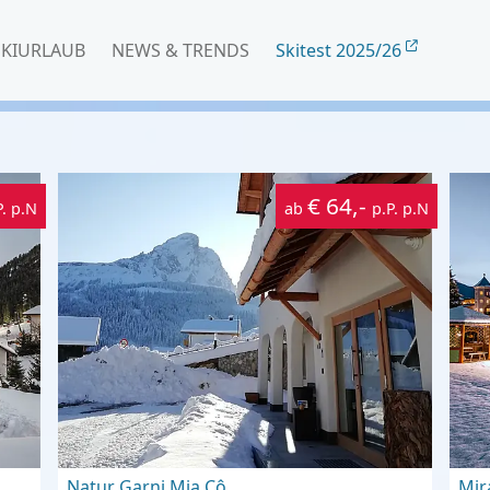
SKIURLAUB
NEWS & TRENDS
Skitest 2025/26
€ 64,-
P. p.N
ab
p.P. p.N
Natur Garni Mia Cô
Mir