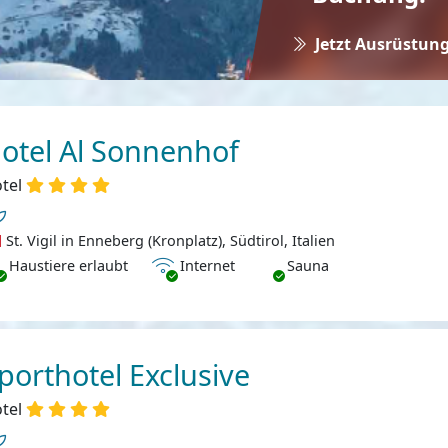
Jetzt Ausrüstung
otel Al Sonnenhof
tel
St. Vigil in Enneberg (Kronplatz), Südtirol, Italien
ustiere erlaubt
Internet
Haustiere erlaubt
Internet
Sauna
porthotel Exclusive
tel