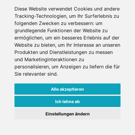
Diese Website verwendet Cookies und andere
Tracking-Technologien, um Ihr Surferlebnis zu
folgenden Zwecken zu verbessern:
um
grundlegende Funktionen der Website zu
ermöglichen
,
um ein besseres Erlebnis auf der
Die besten Familienskigebiete in
Website zu bieten
,
um Ihr Interesse an unseren
Deutschland: Top-Angebote für Kinder
Produkten und Dienstleistungen zu messen
und Marketinginteraktionen zu
09.12.2025
personalisieren
,
um Anzeigen zu liefern die für
Wer mit der Familie in den Skiurlaub fahren möchte, der
Sie relevanter sind
.
muss viel planen. Ganz oben auf der Planungsliste: die
Suche nach dem richtigen Skigebiet.
Alle akzeptieren
#Aus den Skigebieten
#Empfehlungen
#Familie
#Tipps
Ich lehne ab
×
Einstellungen ändern
Goldener Herbst in den Alpen
- Angebote vergleichen
Mehr Artikel laden
& die Natur genießen!
Jetzt Angebote entdecken!