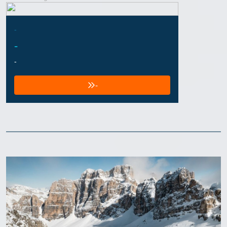
-
-
-
-