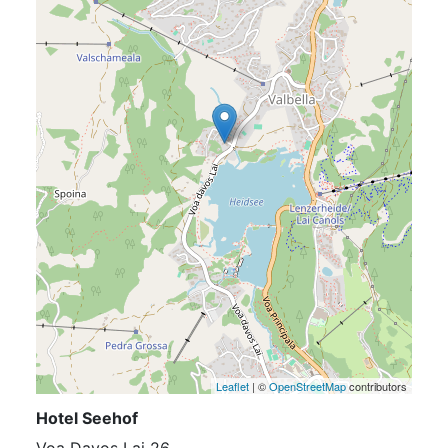
Leaflet
| ©
OpenStreetMap
contributors
Hotel Seehof
Voa Davos Lai 26