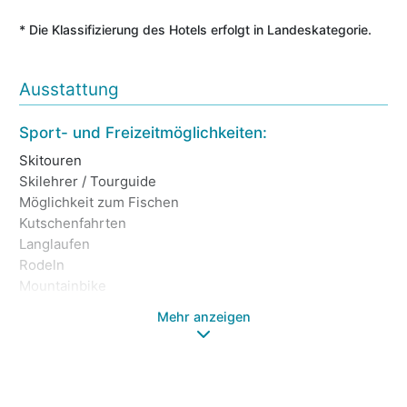
Gastgeberteam für Sie direkt am Heidsee da und
machen Ihre Bergferien zu einem bleibenden Erlebnis.
* Die Klassifizierung des Hotels erfolgt in Landeskategorie.
Ausstattung
Sn
Sport- und Freizeitmöglichkeiten:
Fa
Skitouren
Ap
Skilehrer / Tourguide
Sk
Möglichkeit zum Fischen
Wa
Kutschenfahrten
Wa
Langlaufen
Te
Rodeln
Go
Mountainbike
Mehr anzeigen