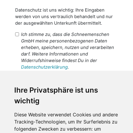
Datenschutz ist uns wichtig: Ihre Eingaben
werden von uns vertraulich behandelt und nur
der ausgewählten Unterkunft übermittelt.
Ich stimme zu, dass die Schneemenschen
GmbH meine personenbezogenen Daten
erheben, speichern, nutzen und verarbeiten
darf. Weitere Informationen und
Widerrufshinweise findest Du in der
Datenschutzerklärung
.
Ich stimme zu, dass meine
personenbezogenen Daten an den
Ihre Privatsphäre ist uns
Empfänger dieser Nachricht weitergeleitet
wichtig
werden dürfen. Weitere Informationen und
Widerrufshinweise findest Du in der
Datenschutzerklärung
.
Diese Website verwendet Cookies und andere
Tracking-Technologien, um Ihr Surferlebnis zu
folgenden Zwecken zu verbessern:
um