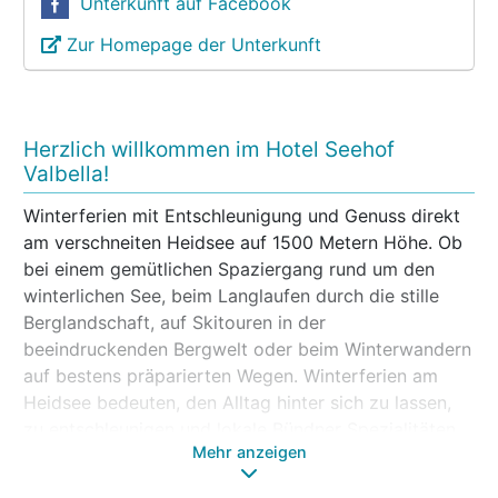
Unterkunft auf Facebook
Zur Homepage der Unterkunft
Herzlich willkommen im Hotel Seehof
Valbella!
Winterferien mit Entschleunigung und Genuss direkt
am verschneiten Heidsee auf 1500 Metern Höhe. Ob
bei einem gemütlichen Spaziergang rund um den
winterlichen See, beim Langlaufen durch die stille
Berglandschaft, auf Skitouren in der
beeindruckenden Bergwelt oder beim Winterwandern
auf bestens präparierten Wegen. Winterferien am
Heidsee bedeuten, den Alltag hinter sich zu lassen,
zu entschleunigen und lokale Bündner Spezialitäten
Mehr anzeigen
sowie hausgemachte, saisonale Bergküche in vollen
Zügen zu geniessen. Gerne sind wir als persönliches