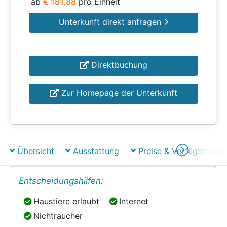
ab
€ 181.88
pro Einheit
Unterkunft direkt anfragen
Direktbuchung
Zur Homepage der Unterkunft
Übersicht
Ausstattung
Preise & Verfügbarkeit
Entscheidungshilfen:
Haustiere erlaubt
Internet
Haustiere erlaubt
Internet
Nichtraucher
Nichtraucher