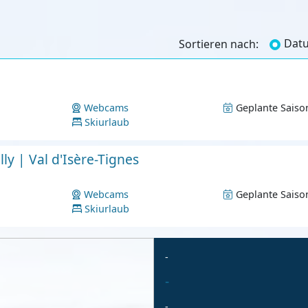
Dat
Sortieren nach:
Webcams
Geplante Saiso
Skiurlaub
lly | Val d'Isère-Tignes
Webcams
Geplante Saiso
Skiurlaub
-
-
-