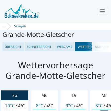
...
Savoyen
Grande-Motte-Gletscher
ÜBERSICHT
SCHNEEBERICHT
WEBCAMS
WETTER
SKIPASSPR
Wettervorhersage
Grande-Motte-Gletscher
So
Mo
Di
Mi
10°C
8°C
9°C
8°C
/
4°C
/
4°C
/
4°C
/
4°