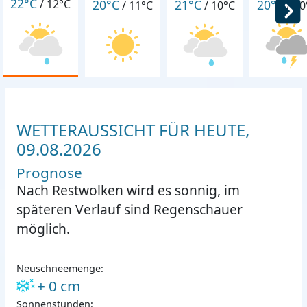
22°C
20°C
21°C
20°C
/
12°C
/
11°C
/
10°C
/
10
WETTERAUSSICHT FÜR HEUTE,
09.08.2026
Prognose
Nach Restwolken wird es sonnig, im
späteren Verlauf sind Regenschauer
möglich.
Neuschneemenge:
+ 0 cm
Sonnenstunden: