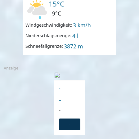
15°C
9°C
3 km/h
Windgeschwindigkeit:
4 l
Niederschlagsmenge:
3872 m
Schneefallgrenze:
Anzeige
-
-
-
-