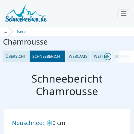
...
Isère
Chamrousse
ÜBERSICHT
SCHNEEBERICHT
WEBCAMS
WETTER
SKIPASSPR
Schneebericht
Chamrousse
Neuschnee:
0 cm