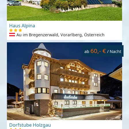
Haus Alpina
Au im Bregenzerwald, Vorarlberg, Österreich
60,- €
ab
/ Nacht
Dorfstube Holzgau