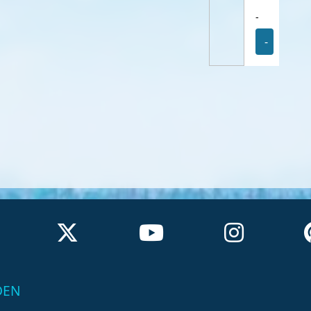
-
-
DEN