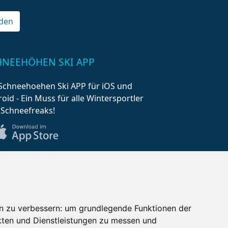
den
HNEEHÖHEN SKI APP
Schneehoehen Ski APP für iOS und
oid - Ein Muss für alle Wintersportler
 Schneefreaks!
n zu verbessern:
um grundlegende Funktionen der
kten und Dienstleistungen zu messen und
AQ
Newsletter
Mediadaten