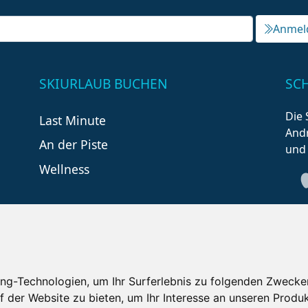
Anmel
SKIURLAUB BUCHEN
SC
Die 
Last Minute
Andr
An der Piste
und
Wellness
ng-Technologien, um Ihr Surferlebnis zu folgenden Zwecke
f der Website zu bieten
,
um Ihr Interesse an unseren Produ
tzungsbedingungen
Kontakt
Partner
Portale
F