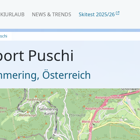
SKIURLAUB
NEWS & TRENDS
Skitest 2025/26
uschi
port Puschi
mmering
,
Österreich