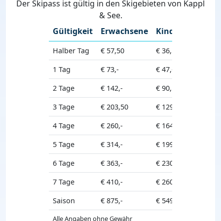
Der Skipass ist gültig in den Skigebieten von Kappl
& See.
Gültigkeit
Erwachsene
Kinder
Senior
Halber Tag
€ 57,50
€ 36,50
€ 54,-
1 Tag
€ 73,-
€ 47,-
€ 69,-
2 Tage
€ 142,-
€ 90,50
€ 134,-
3 Tage
€ 203,50
€ 129,-
€ 191,50
4 Tage
€ 260,-
€ 164,50
€ 244,-
5 Tage
€ 314,-
€ 199,-
€ 296,-
6 Tage
€ 363,-
€ 230,50
€ 343,50
7 Tage
€ 410,-
€ 260,-
€ 383,-
Saison
€ 875,-
€ 549,-
€ 817,-
Alle Angaben ohne Gewähr