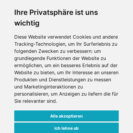
Wellness
Ihre Privatsphäre ist uns
wichtig
SCHNEEHÖHEN SKI APP
Diese Website verwendet Cookies und andere
Tracking-Technologien, um Ihr Surferlebnis zu
Die Schneehoehen Ski APP für iOS und Android - Ein
folgenden Zwecken zu verbessern:
um
Muss für alle Wintersportler und Schneefreaks!
grundlegende Funktionen der Website zu
ermöglichen
,
um ein besseres Erlebnis auf der
Website zu bieten
,
um Ihr Interesse an unseren
Produkten und Dienstleistungen zu messen
und Marketinginteraktionen zu
personalisieren
,
um Anzeigen zu liefern die für
Sie relevanter sind
.
Alle akzeptieren
Impressum
Datenschutz
Nutzungsbedingungen
Kontakt
Partner
Ich lehne ab