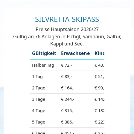
SILVRETTA-SKIPASS
Preise Hauptsaison 2026/27
Gültig an 76 Anlagen in Ischgl, Samnaun, Galtür,
Kappl und See.
Gültigkeit
Erwachsene
Kinder
Seniore
Halber Tag
€ 72,-
€ 43,-
€ 72,-
1 Tag
€ 83,-
€ 51,-
€ 83,-
2 Tage
€ 164,-
€ 99,-
€ 164,-
3 Tage
€ 244,-
€ 142,-
€ 244,-
4 Tage
€ 315,-
€ 182,-
€ 299,-
5 Tage
€ 386,-
€ 223,-
€ 354,-
6 Tage
€ 451,-
€ 257,-
€ 406,-