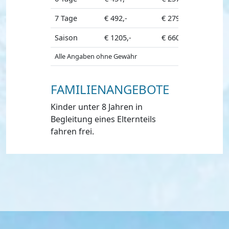
7 Tage
€ 492,-
€ 279,-
€ 443,-
Saison
€ 1205,-
€ 660,-
€ 1085,-
Alle Angaben ohne Gewähr
FAMILIENANGEBOTE
Kinder unter 8 Jahren in
Begleitung eines Elternteils
fahren frei.