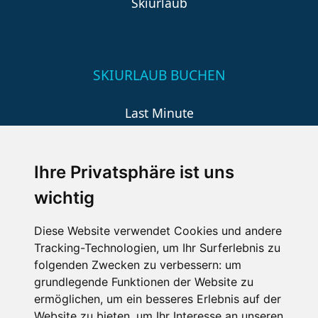
Skiurlaub
SKIURLAUB BUCHEN
Last Minute
An der Piste
Wellness
Ihre Privatsphäre ist uns
wichtig
SCHNEEHÖHEN SKI APP
Diese Website verwendet Cookies und andere
Tracking-Technologien, um Ihr Surferlebnis zu
Die Schneehoehen Ski APP für iOS und Android - Ein
folgenden Zwecken zu verbessern:
um
Muss für alle Wintersportler und Schneefreaks!
grundlegende Funktionen der Website zu
ermöglichen
,
um ein besseres Erlebnis auf der
Website zu bieten
,
um Ihr Interesse an unseren