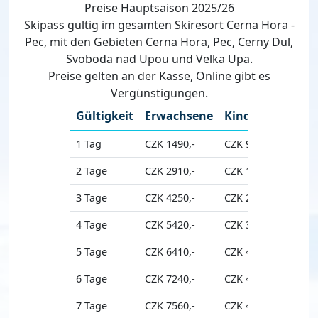
Preise Hauptsaison 2025/26
Skipass gültig im gesamten Skiresort Cerna Hora -
Pec, mit den Gebieten Cerna Hora, Pec, Cerny Dul,
Svoboda nad Upou und Velka Upa.
Preise gelten an der Kasse, Online gibt es
Vergünstigungen.
Gültigkeit
Erwachsene
Kinder
Senio
1 Tag
CZK 1490,-
CZK 970,-
CZK 12
2 Tage
CZK 2910,-
CZK 1890,-
CZK 24
3 Tage
CZK 4250,-
CZK 2760,-
CZK 36
4 Tage
CZK 5420,-
CZK 3520,-
CZK 46
5 Tage
CZK 6410,-
CZK 4170,-
CZK 54
6 Tage
CZK 7240,-
CZK 4710,-
CZK 61
7 Tage
CZK 7560,-
CZK 4910,-
CZK 64