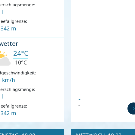
derschlagsmenge:
 l
eefallgrenze:
3342 m
wetter
24°C
10°C
geschwindigkeit:
3 km/h
derschlagsmenge:
 l
-
-
eefallgrenze:
3342 m