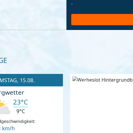
-
GE
MSTAG, 15.08.
Anzeige
rgwetter
23°C
9°C
geschwindigkeit:
3 km/h