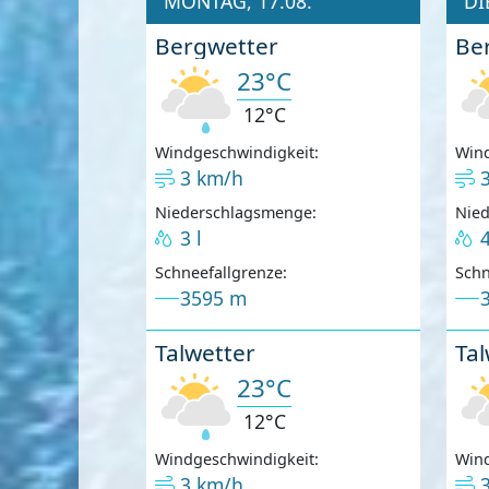
MONTAG, 17.08.
DI
Bergwetter
Be
23°C
12°C
Windgeschwindigkeit:
Wind
3 km/h
Niederschlagsmenge:
Nie
3 l
4
Schneefallgrenze:
Schn
3595 m
Talwetter
Tal
23°C
12°C
Windgeschwindigkeit:
Wind
3 km/h