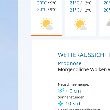
20°C
21°C
20
/
9°C
/
12°C
20°C
21°C
20
/
9°C
/
12°C
WETTERAUSSICHT F
Prognose
Morgendliche Wolken 
Neuschneemenge:
+ 0 cm
Sonnenstunden:
10 Std
Nebelwahrscheinlichkeit: