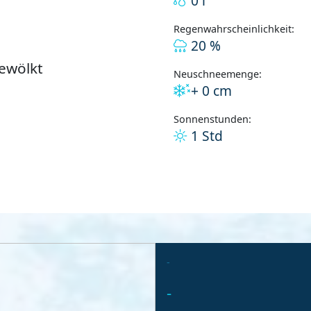
0 l
Regenwahrscheinlichkeit:
20 %
bewölkt
Neuschneemenge:
+ 0 cm
Sonnenstunden:
1 Std
-
-