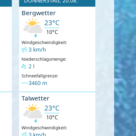
DONNERSTAG, 20.08.
Bergwetter
23°C
10°C
Windgeschwindigkeit:
3 km/h
Niederschlagsmenge:
2 l
Schneefallgrenze:
3460 m
Talwetter
23°C
10°C
Windgeschwindigkeit:
3 km/h