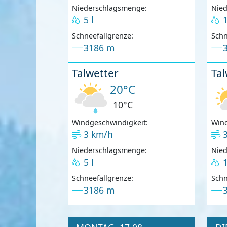
Niederschlagsmenge:
Nie
5 l
1
Schneefallgrenze:
Schn
3186 m
Talwetter
Tal
20°C
10°C
Windgeschwindigkeit:
Wind
3 km/h
Niederschlagsmenge:
Nie
5 l
1
Schneefallgrenze:
Schn
3186 m