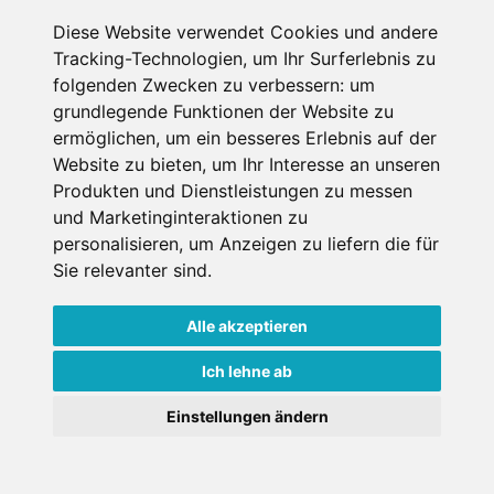
Thuinerwaldele
Diese Website verwendet Cookies und andere
Gasthof
Tracking-Technologien, um Ihr Surferlebnis zu
Sterzing, Südtirol, Italien
folgenden Zwecken zu verbessern:
um
Haustiere erlaubt
Internet
grundlegende Funktionen der Website zu
ermöglichen
,
um ein besseres Erlebnis auf der
€ 62,-
Website zu bieten
,
um Ihr Interesse an unseren
ab
Produkten und Dienstleistungen zu messen
pro Person pro Nacht
und Marketinginteraktionen zu
personalisieren
,
um Anzeigen zu liefern die für
Gesamtpreis ab
€ 248,-
2 Pers./ 2 Nächte
Sie relevanter sind
.
Weitere Infos
Jetzt buchen
Alle akzeptieren
Ich lehne ab
×
Einstellungen ändern
Goldener Herbst in den Alpen
- Angebote vergleichen
& die Natur genießen!
Jetzt Angebote entdecken!