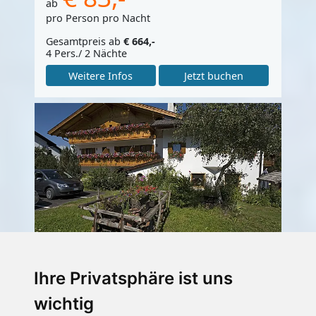
ab
pro Person pro Nacht
Gesamtpreis ab
€ 664,-
4 Pers./ 2 Nächte
Weitere Infos
Jetzt buchen
Hotel Restaurant
Ihre Privatsphäre ist uns
Pizzeria
wichtig