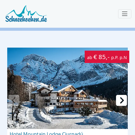
€ 85,-
ab
p.P. p.N
Hotel Mountain Lodge Ciurnadú