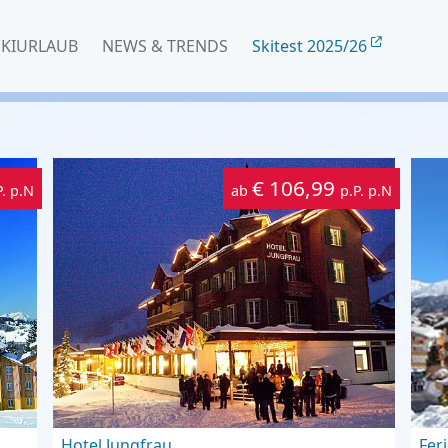
SKIURLAUB
NEWS & TRENDS
Skitest 2025/26
€ 106,99
P. p.N
ab
p.P. p.N
Hotel Jungfrau
Fer