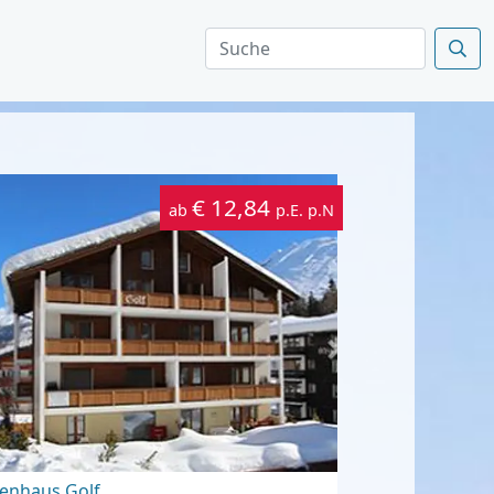
€ 12,84
ab
p.E. p.N
ienhaus Golf