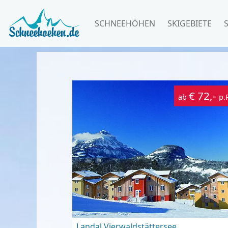
SCHNEEHÖHEN
SKIGEBIETE
€ 72,-
ab
p.
Landal Vierwaldstättersee