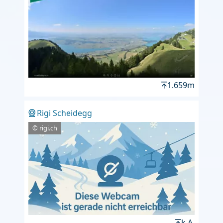
1.659m
Rigi Scheidegg
© rigi.ch
k.A.