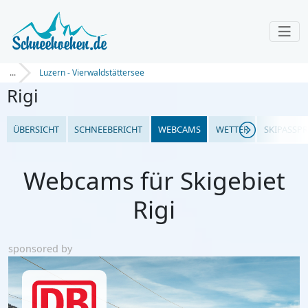
...
Luzern - Vierwaldstättersee
Rigi
ÜBERSICHT
SCHNEEBERICHT
WEBCAMS
WETTER
SKIPASSPR
Webcams für Skigebiet
Rigi
sponsored by