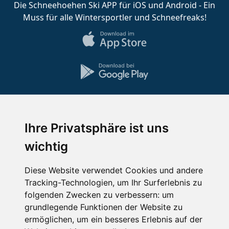
Die Schneehoehen Ski APP für iOS und Android - Ein
Muss für alle Wintersportler und Schneefreaks!
Impressum
Datenschutz
Ihre Privatsphäre ist uns
Nutzungsbedingungen
Kontakt
Partner
wichtig
Portale
FAQ
Newsletter
Mediadaten
Diese Website verwendet Cookies und andere
Copyright ©
2026 Schneemenschen GmbH
Tracking-Technologien, um Ihr Surferlebnis zu
folgenden Zwecken zu verbessern:
um
×
grundlegende Funktionen der Website zu
Goldener Herbst in den Alpen
- Angebote vergleichen
ermöglichen
,
um ein besseres Erlebnis auf der
& die Natur genießen!
Jetzt Angebote entdecken!