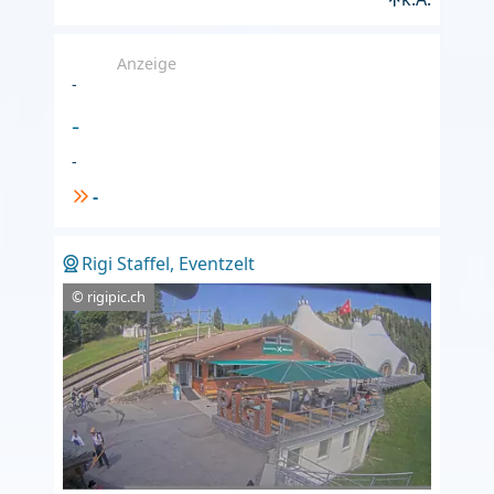
Anzeige
-
-
-
-
Rigi Staffel, Eventzelt
© rigipic.ch