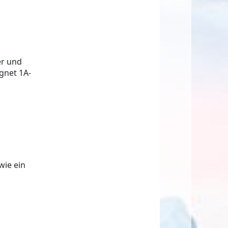
er und
gnet 1A-
wie ein