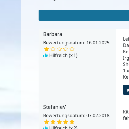
Barbara
Le
Bewertungsdatum: 16.01.2025
Da
Ke
Hilfreich (x
1
)
Ir
Sh
1 
Ke
StefanieV
Ki
Bewertungsdatum: 07.02.2018
fa
Hilfreich (x
2
)