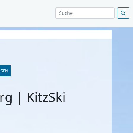
NGEN
g | KitzSki