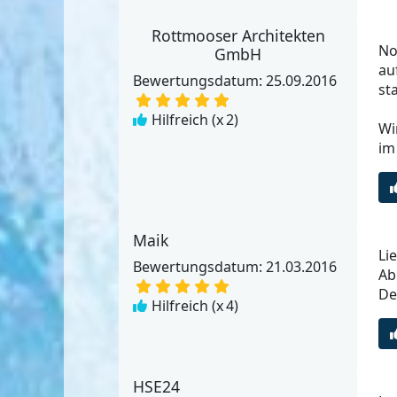
Rottmooser Architekten
No
GmbH
au
Bewertungsdatum: 25.09.2016
st
Hilfreich (x
2
)
Wi
im
Maik
Li
Bewertungsdatum: 21.03.2016
Ab
De
Hilfreich (x
4
)
HSE24