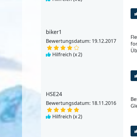
biker1
Fl
Bewertungsdatum: 19.12.2017
fo
Üb
Hilfreich (x
2
)
HSE24
Be
Bewertungsdatum: 18.11.2016
Gl
Hilfreich (x
2
)