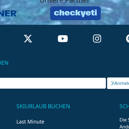
DEN
Anmel
SKIURLAUB BUCHEN
SC
Die 
Last Minute
Andr