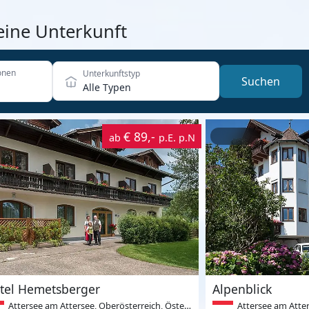
eine Unterkunft
onen
Unterkunftstyp
Suchen
Alle Typen
€ 89,-
ab
p.E. p.N
tel Hemetsberger
Alpenblick
Attersee am Attersee, Oberösterreich, Österreich
Attersee am Atterse