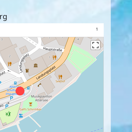
erg
1