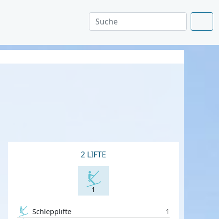
2 LIFTE
1
Schlepplifte
1