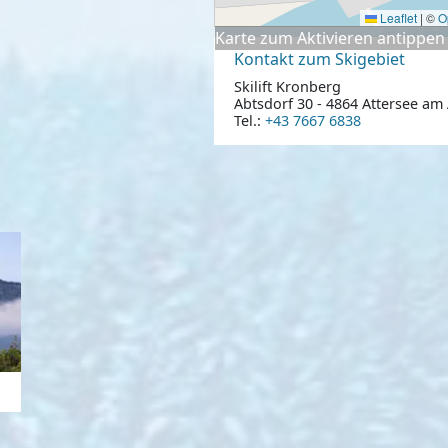
Leaflet
|
©
O
Karte zum Aktivieren antippen
Kontakt zum Skigebiet
Skilift Kronberg
Abtsdorf 30 - 4864 Attersee am 
Tel.:
+43 7667 6838