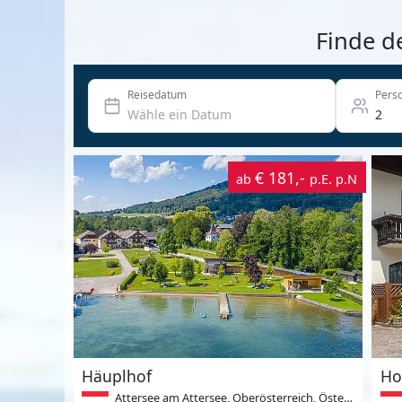
Finde d
Reisedatum
Pers
€ 181,-
ab
p.E. p.N
Häuplhof
Ho
Attersee am Attersee, Oberösterreich, Österreich