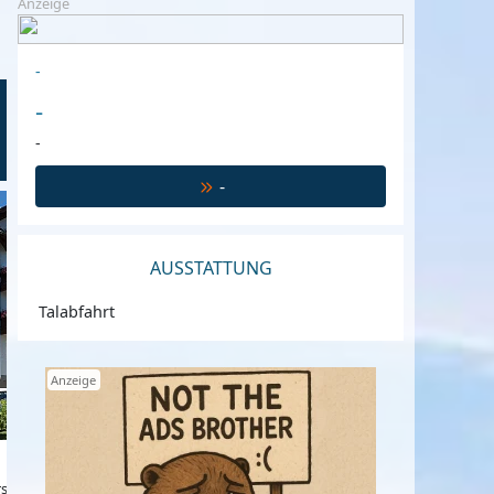
Anzeige
-
-
-
-
HAUS BERNDT
€ 185,-
€ 108,-
ab
p.P. p.N
ab
Attersee am Attersee, Oberösterreich, Öst
AUSSTATTUNG
Talabfahrt
Anzeige
e, Oberösterreich, Österreich