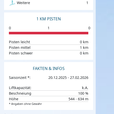
Weitere
1
1 KM PISTEN
0
1
0
Pisten leicht
0 km
Pisten mittel
1 km
Pisten schwer
0 km
FAKTEN & INFOS
Saisonzeit *:
20.12.2025 - 27.02.2026
Liftkapazität:
k.A.
Beschneiung
100 %
Höhe
544 - 634 m
* Angaben ohne Gewähr