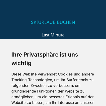
SKIURLAUB BUCHEN
Last Minute
An der Piste
Wellness
Ihre Privatsphäre ist uns
wichtig
SCHNEEHÖHEN SKI APP
Diese Website verwendet Cookies und andere
Tracking-Technologien, um Ihr Surferlebnis zu
Die Schneehoehen Ski APP für iOS und Android - Ein
folgenden Zwecken zu verbessern:
um
Muss für alle Wintersportler und Schneefreaks!
grundlegende Funktionen der Website zu
ermöglichen
,
um ein besseres Erlebnis auf der
Website zu bieten
,
um Ihr Interesse an unseren