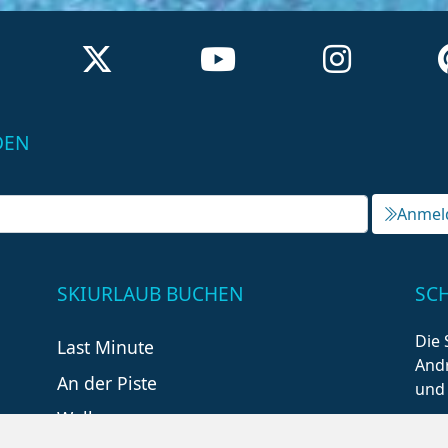
DEN
Anmel
SKIURLAUB BUCHEN
SC
Die 
Last Minute
Andr
An der Piste
und
Wellness