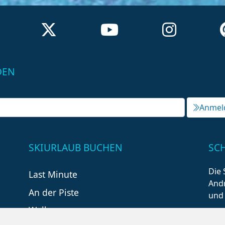
DEN
Anmel
SKIURLAUB BUCHEN
SC
Die 
Last Minute
Andr
An der Piste
und
Wellness