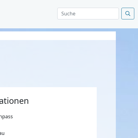
ationen
npass
au