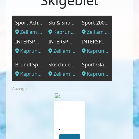
Skigebiet
Sport Achleitner
Ski & Snowboarding Kaprun Gernot Schermer
Sport 2000 Simon
Zell am See, Salzburger Land
Kaprun, Salzburger Land
Zell am See, Salzburger Land
INTERSPORT - Kitzsteinhorn
INTERSPORT - Direkt in der Stadt Zell am See
INTERSPORT - Kaprun
Kaprun, Salzburger Land
Zell am See, Salzburger Land
Kaprun, Salzburger Land
Bründl Sports
Skischule und Snowboardschule SPORT ALPIN Zell am See
Sport Glaser GmbH
Kaprun, Salzburger Land
Zell am See, Salzburger Land
Kaprun, Salzburger Land
Anzeige
-
-
-