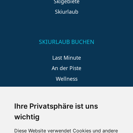
Skigebiete
Skiurlaub
SKIURLAUB BUCHEN
Last Minute
An der Piste
Wellness
Ihre Privatsphäre ist uns
SCHNEEHÖHEN SKI APP
wichtig
Die Schneehoehen Ski APP für iOS und Android - Ein
Muss für alle Wintersportler und Schneefreaks!
Diese Website verwendet Cookies und andere