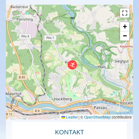
+
−
Leaflet
|
©
OpenStreetMap
contributors
KONTAKT