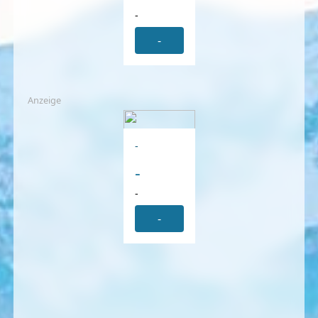
-
-
Anzeige
-
-
-
-