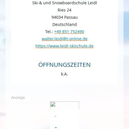
Ski-& und Snowboardschule Leidl
Ries 24
94034 Passau
Deutschland
Tel.:
+49 851 752490
walter.leidl@t-online.de
https://www.leidl-skischule.de
ÖFFNUNGSZEITEN
k.A.
Anzeige
-
-