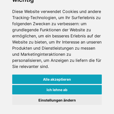
Die Schneehoehen Ski APP für iOS und Android - Ein
Muss für alle Wintersportler und Schneefreaks!
Diese Website verwendet Cookies und andere
Tracking-Technologien, um Ihr Surferlebnis zu
folgenden Zwecken zu verbessern:
um
grundlegende Funktionen der Website zu
ermöglichen
,
um ein besseres Erlebnis auf der
Website zu bieten
,
um Ihr Interesse an unseren
Produkten und Dienstleistungen zu messen
und Marketinginteraktionen zu
personalisieren
,
um Anzeigen zu liefern die für
Impressum
Datenschutz
Sie relevanter sind
.
Nutzungsbedingungen
Kontakt
Partner
Portale
FAQ
Newsletter
Mediadaten
Alle akzeptieren
Copyright ©
2026 Schneemenschen GmbH
Ich lehne ab
×
Einstellungen ändern
Goldener Herbst in den Alpen
- Angebote vergleichen
& die Natur genießen!
Jetzt Angebote entdecken!