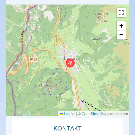
+
−
Leaflet
|
©
OpenStreetMap
contributors
KONTAKT