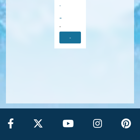
-
-
-
-