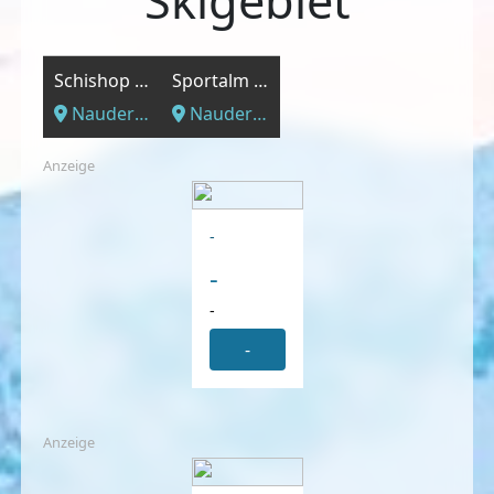
Skigebiet
Schishop Dilitz
Sportalm Wassermann GmbH
Nauders, Tirol
Nauders, Tirol
Anzeige
-
-
-
-
Anzeige