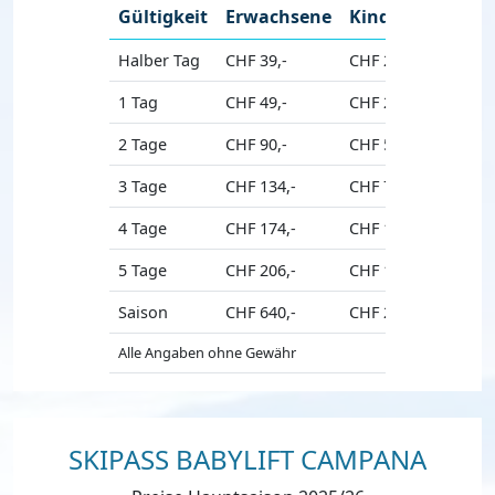
Gültigkeit
Erwachsene
Kinder
Senio
Halber Tag
CHF 39,-
CHF 23,-
CHF 31,
1 Tag
CHF 49,-
CHF 29,-
CHF 46,
2 Tage
CHF 90,-
CHF 53,-
CHF 85,
3 Tage
CHF 134,-
CHF 79,-
CHF 126
4 Tage
CHF 174,-
CHF 103,-
CHF 164
5 Tage
CHF 206,-
CHF 122,-
CHF 193
Saison
CHF 640,-
CHF 200,-
CHF 595
Alle Angaben ohne Gewähr
SKIPASS BABYLIFT CAMPANA