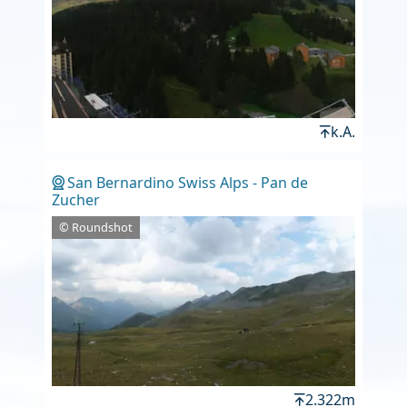
k.A.
San Bernardino Swiss Alps - Pan de
Zucher
© Roundshot
2.322m