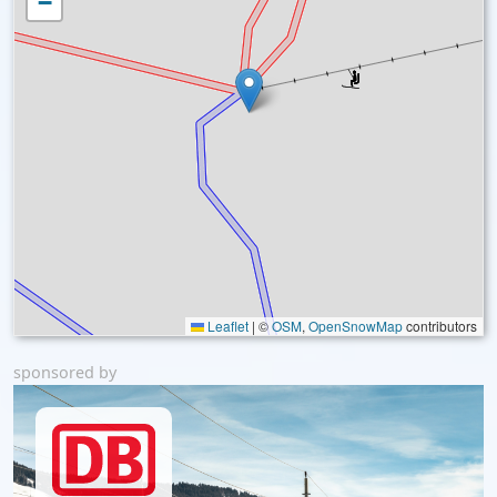
−
Leaflet
|
©
OSM
,
OpenSnowMap
contributors
sponsored by