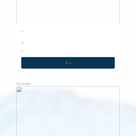
-
-
-
-
Anzeige