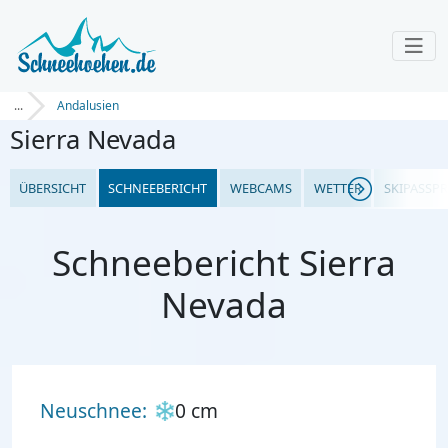
...
Andalusien
Sierra Nevada
ÜBERSICHT
SCHNEEBERICHT
WEBCAMS
WETTER
SKIPASSPR
Schneebericht Sierra
Nevada
Neuschnee:
0 cm