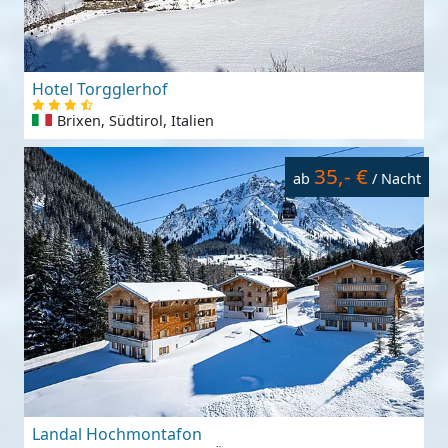
Hotel Torgglerhof
Brixen, Südtirol, Italien
35,- €
ab
/ Nacht
Landal Hochmontafon