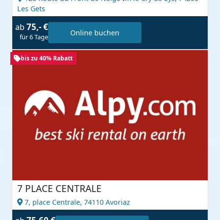
Les Gets
75,- €
ab
Online buchen
für 6 Tage
bis zu 40% Rabatt
7 PLACE CENTRALE
7, place Centrale,
74110 Avoriaz