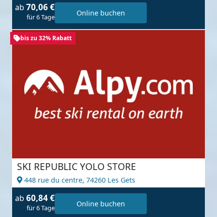
70,06 €
ab
Online buchen
für 6 Tage
bis zu 32% Rabatt
SKI REPUBLIC YOLO STORE
448 rue du centre,
74260 Les Gets
60,84 €
ab
Online buchen
für 6 Tage