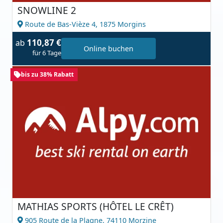
SNOWLINE 2
Route de Bas-Vièze 4,
1875 Morgins
110,87 €
ab
Online buchen
für 6 Tage
bis zu 38% Rabatt
MATHIAS SPORTS (HÔTEL LE CRÊT)
905 Route de la Plagne,
74110 Morzine