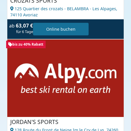
CROZATS SPORTS
125 Quartier des crozats - BELAMBRA - Les Alpages,
74110 Avoriaz
63,07 €
ab
Online buchen
für 6 Tage
bis zu 40% Rabatt
JORDAN'S SPORTS
128 Route du Front de Neige Im le Cry de Lys,
74260