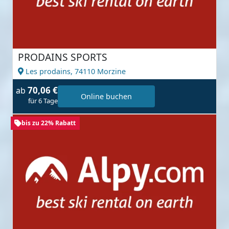
PRODAINS SPORTS
Les prodains,
74110 Morzine
70,06 €
ab
Online buchen
für 6 Tage
bis zu 22% Rabatt