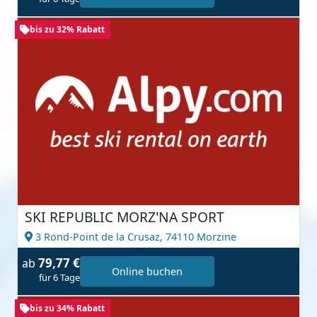
bis zu 32% Rabatt
SKI REPUBLIC MORZ'NA SPORT
3 Rond-Point de la Crusaz,
74110 Morzine
79,77 €
ab
Online buchen
für 6 Tage
bis zu 34% Rabatt