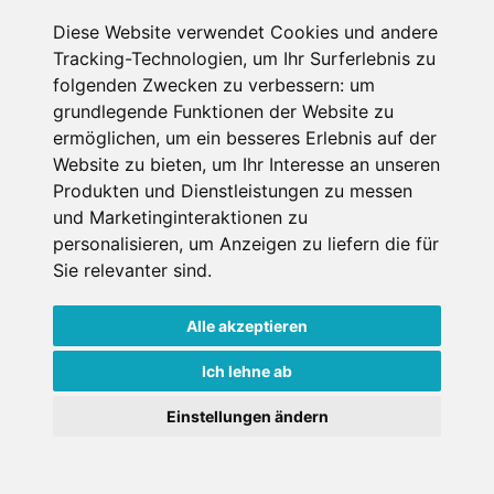
Diese Website verwendet Cookies und andere
Erster Miettag
Tracking-Technologien, um Ihr Surferlebnis zu
folgenden Zwecken zu verbessern:
um
grundlegende Funktionen der Website zu
Letzter Miettag
ermöglichen
,
um ein besseres Erlebnis auf der
Website zu bieten
,
um Ihr Interesse an unseren
Erwachsene
Produkten und Dienstleistungen zu messen
1
und Marketinginteraktionen zu
über 18 Jahre bei Mietantritt
personalisieren
,
um Anzeigen zu liefern die für
Kinder
0
Sie relevanter sind
.
unter 18 Jahre bei Mietantritt
Alle akzeptieren
Ich lehne ab
Einstellungen ändern
Weitere Shops in