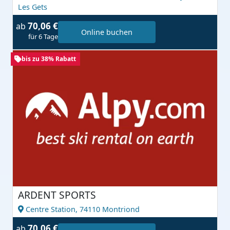
Les Gets
70,06 €
ab
Online buchen
für 6 Tage
bis zu 38% Rabatt
ARDENT SPORTS
Centre Station,
74110 Montriond
70,06 €
ab