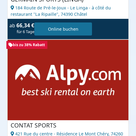
184 Route de Pré-le-Joux - Le Linga - à côté du
restaurant "La Ripaille",
74390 Châtel
66,34 €
ab
Online buchen
für 6 Tage
bis zu 38% Rabatt
CONTAT SPORTS
421 Rue du centre - Résidence Le Mont Chéry,
74260