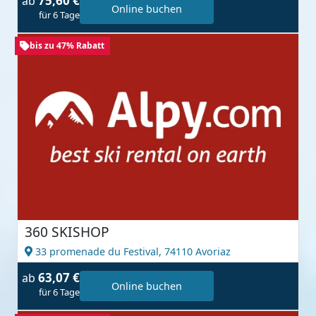
75,60 €
ab
Online buchen
für 6 Tage
bis zu 47% Rabatt
360 SKISHOP
33 promenade du Festival,
74110 Avoriaz
63,07 €
ab
Online buchen
für 6 Tage