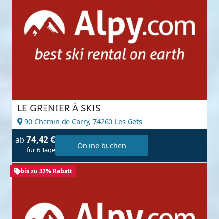
LE GRENIER À SKIS
90 Chemin de Carry,
74260 Les Gets
74,42 €
ab
Online buchen
für 6 Tage
bis zu 32% Rabatt