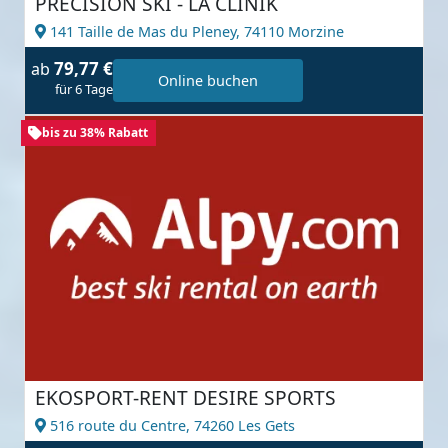
PRECISION SKI - LA CLINIK
141 Taille de Mas du Pleney,
74110 Morzine
79,77 €
ab
Online buchen
für 6 Tage
bis zu 38% Rabatt
EKOSPORT-RENT DESIRE SPORTS
516 route du Centre,
74260 Les Gets