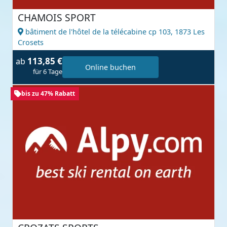
CHAMOIS SPORT
bâtiment de l'hôtel de la télécabine cp 103,
1873 Les
Crosets
113,85 €
ab
Online buchen
für 6 Tage
bis zu 47% Rabatt