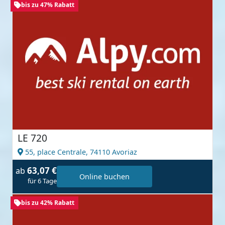
bis zu 47% Rabatt
LE 720
55, place Centrale,
74110 Avoriaz
63,07 €
ab
Online buchen
für 6 Tage
bis zu 42% Rabatt