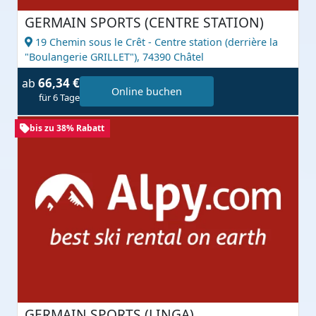
GERMAIN SPORTS (CENTRE STATION)
19 Chemin sous le Crêt - Centre station (derrière la
"Boulangerie GRILLET"),
74390 Châtel
66,34 €
ab
Online buchen
für 6 Tage
bis zu 38% Rabatt
GERMAIN SPORTS (LINGA)