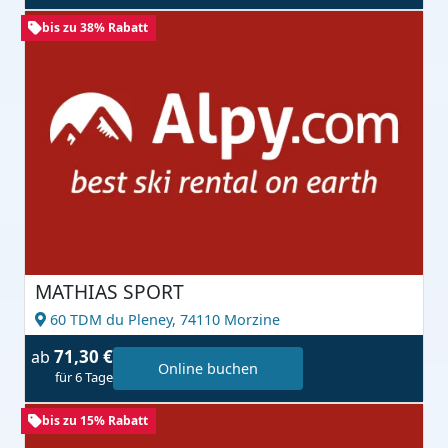
bis zu 38% Rabatt
MATHIAS SPORT
60 TDM du Pleney,
74110 Morzine
71,30 €
ab
Online buchen
für 6 Tage
bis zu 15% Rabatt