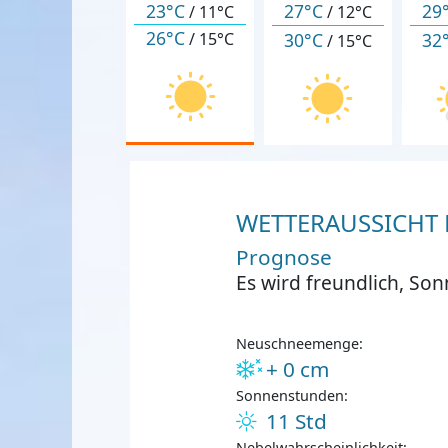
23°C
27°C
29
/
11°C
/
12°C
26°C
30°C
32
/
15°C
/
15°C
WETTERAUSSICHT F
Prognose
Es wird freundlich, So
Neuschneemenge:
+ 0 cm
Sonnenstunden:
11 Std
Nebelwahrscheinlichkeit: