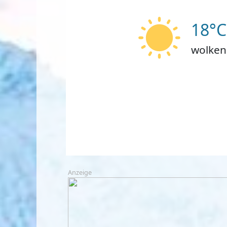
18°C
wolken
Anzeige