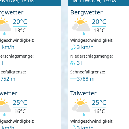
ENSTAG, 18.08.
MITTWOCH, 19.08.
rgwetter
Bergwetter
20°C
20°C
13°C
13°C
geschwindigkeit:
Windgeschwindigkeit:
3 km/h
3 km/h
derschlagsmenge:
Niederschlagsmenge:
 l
3 l
eefallgrenze:
Schneefallgrenze:
3752 m
3788 m
wetter
Talwetter
25°C
25°C
16°C
16°C
geschwindigkeit:
Windgeschwindigkeit:
3 km/h
3 km/h