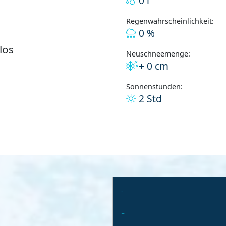
0 l
Regenwahrscheinlichkeit:
0 %
los
Neuschneemenge:
+ 0 cm
Sonnenstunden:
2 Std
-
-