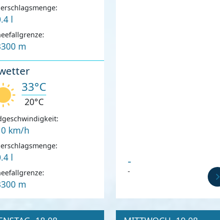
derschlagsmenge:
.4 l
eefallgrenze:
3300 m
wetter
33°C
20°C
geschwindigkeit:
10 km/h
derschlagsmenge:
.4 l
-
-
eefallgrenze:
3300 m