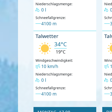
Niederschlagsmenge:
Nie
0 l
0
Schneefallgrenze:
Schn
4100 m
Talwetter
Tal
34°C
19°C
Windgeschwindigkeit:
Wind
10 km/h
Niederschlagsmenge:
Nie
0 l
0
Schneefallgrenze:
Schn
4100 m