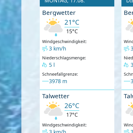
MONTAG, 17.08.
DI
Bergwetter
Be
21°C
15°C
Windgeschwindigkeit:
Wind
3 km/h
Niederschlagsmenge:
Nie
5 l
3
Schneefallgrenze:
Schn
3978 m
Talwetter
Tal
26°C
17°C
Windgeschwindigkeit:
Wind
3 km/h