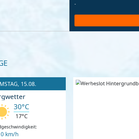
-
GE
MSTAG, 15.08.
Anzeige
rgwetter
30°C
17°C
geschwindigkeit:
10 km/h