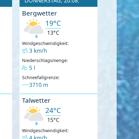
DONNERSTAG, 20.08.
Bergwetter
19°C
13°C
Windgeschwindigkeit:
3 km/h
Niederschlagsmenge:
5 l
Schneefallgrenze:
3710 m
Talwetter
24°C
15°C
Windgeschwindigkeit:
4 km/h