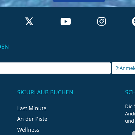
DEN
Anmel
SKIURLAUB BUCHEN
SC
Die 
Last Minute
Andr
An der Piste
und
Wellness