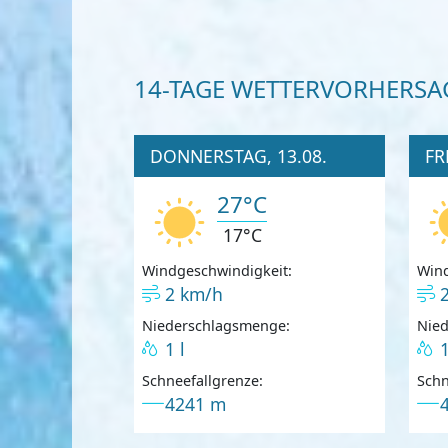
14-TAGE WETTERVORHERSA
DONNERSTAG, 13.08.
FR
27°C
17°C
Windgeschwindigkeit:
Wind
2 km/h
Niederschlagsmenge:
Nie
1 l
1
Schneefallgrenze:
Schn
4241 m