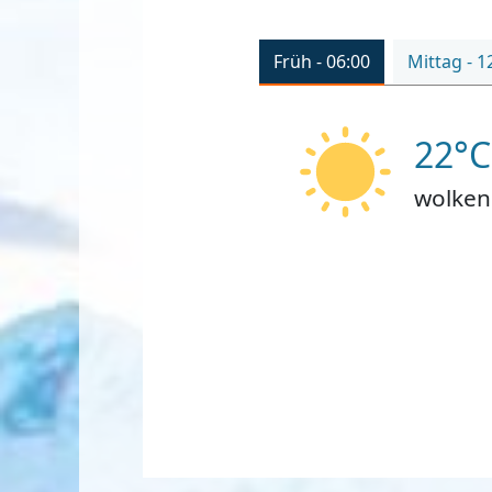
Früh - 06:00
Mittag - 1
22°C
wolken