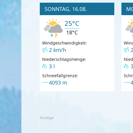
SONNTAG, 16.08.
MO
25°C
18°C
Windgeschwindigkeit:
Wind
2 km/h
Niederschlagsmenge:
Nie
3 l
3
Schneefallgrenze:
Schn
4093 m
Anzeige