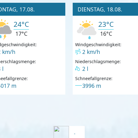
NTAG, 17.08.
DIENSTAG, 18.08.
24°C
23°C
17°C
16°C
geschwindigkeit:
Windgeschwindigkeit:
2 km/h
2 km/h
derschlagsmenge:
Niederschlagsmenge:
 l
2 l
eefallgrenze:
Schneefallgrenze:
4017 m
3996 m
-