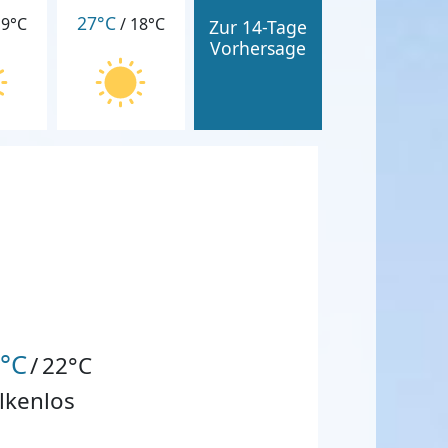
27°C
19°C
/
18°C
Zur 14-Tage
Vorhersage
°C
/
22°C
lkenlos