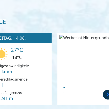
GE
EITAG, 14.08.
Anzeige
27°C
18°C
geschwindigkeit:
2 km/h
derschlagsmenge:
 l
-
-
eefallgrenze:
4241 m