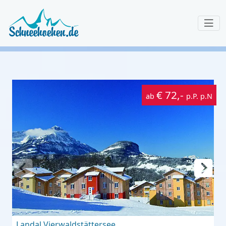
€ 72,-
ab
p.P. p.N
Landal Vierwaldstättersee