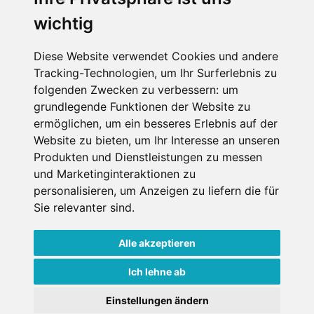
wichtig
Die Schneehoehen Ski APP für iOS und Android - Ein
Muss für alle Wintersportler und Schneefreaks!
Diese Website verwendet Cookies und andere
Tracking-Technologien, um Ihr Surferlebnis zu
folgenden Zwecken zu verbessern:
um
grundlegende Funktionen der Website zu
ermöglichen
,
um ein besseres Erlebnis auf der
Website zu bieten
,
um Ihr Interesse an unseren
Produkten und Dienstleistungen zu messen
und Marketinginteraktionen zu
personalisieren
,
um Anzeigen zu liefern die für
Impressum
Datenschutz
Sie relevanter sind
.
Nutzungsbedingungen
Kontakt
Partner
Portale
FAQ
Newsletter
Mediadaten
Alle akzeptieren
Copyright ©
2026 Schneemenschen GmbH
Ich lehne ab
×
Einstellungen ändern
Goldener Herbst in den Alpen
- Angebote vergleichen