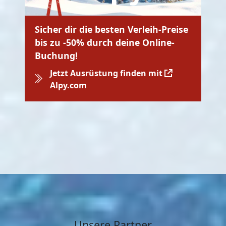
Sicher dir die besten Verleih-Preise
bis zu -50% durch deine Online-
Buchung!
Jetzt Ausrüstung finden mit
Alpy.com
Unsere Partner