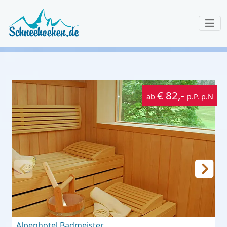
€ 82,-
ab
p.P. p.N
Alpenhotel Badmeister