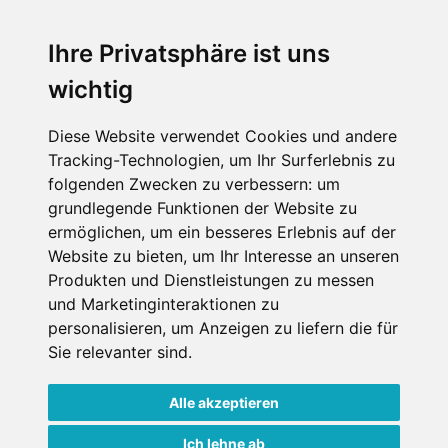
Ihre Privatsphäre ist uns
SCHNEEHÖHEN SKI APP
wichtig
Die Schneehoehen Ski APP für iOS und Android - Ein
Muss für alle Wintersportler und Schneefreaks!
Diese Website verwendet Cookies und andere
Tracking-Technologien, um Ihr Surferlebnis zu
folgenden Zwecken zu verbessern:
um
grundlegende Funktionen der Website zu
ermöglichen
,
um ein besseres Erlebnis auf der
Website zu bieten
,
um Ihr Interesse an unseren
Produkten und Dienstleistungen zu messen
und Marketinginteraktionen zu
personalisieren
,
um Anzeigen zu liefern die für
Impressum
Datenschutz
Sie relevanter sind
.
Nutzungsbedingungen
Kontakt
Partner
Portale
FAQ
Newsletter
Mediadaten
Alle akzeptieren
Copyright ©
2026 Schneemenschen GmbH
Ich lehne ab