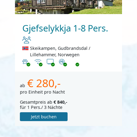
Gjefselykkja 1-8 Pers.
Skeikampen, Gudbrandsdal /
Lillehammer, Norwegen
Haustiere erlaubt
Internet
TV
Nichtraucher
€ 280,-
ab
pro Einheit pro Nacht
Gesamtpreis ab
€ 840,-
für 1 Pers./ 3 Nächte
Jetzt buchen