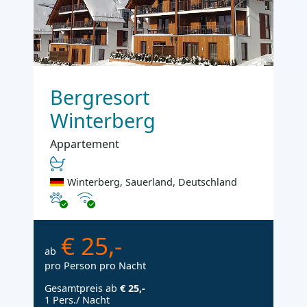
Bergresort
Winterberg
Appartement
Winterberg, Sauerland, Deutschland
Haustiere erlaubt
Internet
€ 25,-
ab
pro Person pro Nacht
Gesamtpreis ab
€ 25,-
1 Pers./ Nacht