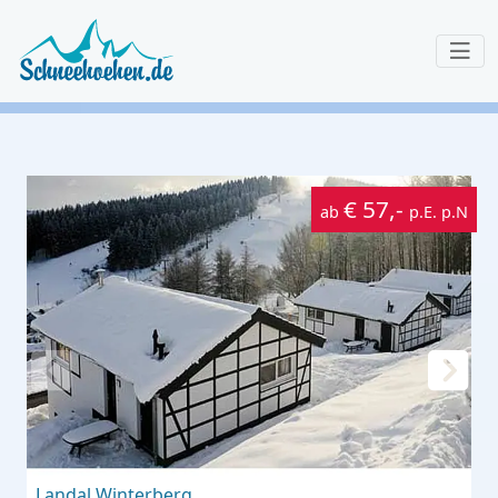
€ 57,-
ab
p.E. p.N
Landal Winterberg