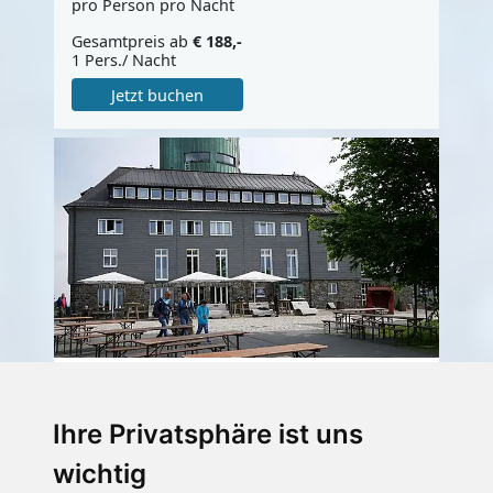
pro Person pro Nacht
Gesamtpreis ab
€ 188,-
1 Pers./ Nacht
Jetzt buchen
Berghotel Kahler-
Ihre Privatsphäre ist uns
Asten ### ADULT
wichtig
ONLY###