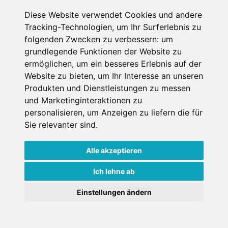
Hotel
Diese Website verwendet Cookies und andere
Tracking-Technologien, um Ihr Surferlebnis zu
folgenden Zwecken zu verbessern:
um
Winterberg, Sauerland, Deutschland
grundlegende Funktionen der Website zu
Haustiere erlaubt
Internet
ermöglichen
,
um ein besseres Erlebnis auf der
Website zu bieten
,
um Ihr Interesse an unseren
€ 234,-
Produkten und Dienstleistungen zu messen
ab
und Marketinginteraktionen zu
pro Person pro Nacht
personalisieren
,
um Anzeigen zu liefern die für
Gesamtpreis ab
€ 234,-
Sie relevanter sind
.
1 Pers./ Nacht
Jetzt buchen
Alle akzeptieren
Ich lehne ab
×
Einstellungen ändern
Goldener Herbst in den Alpen
- Angebote vergleichen
& die Natur genießen!
Jetzt Angebote entdecken!