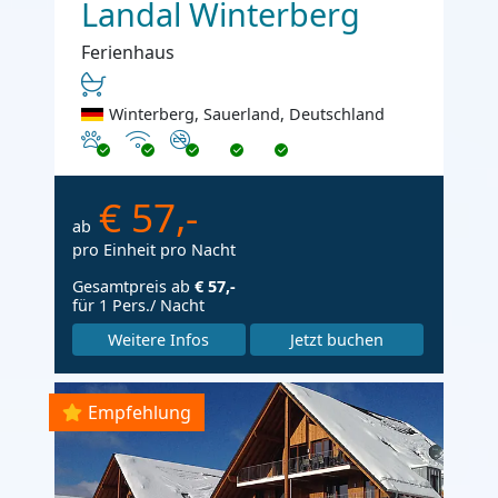
Landal Winterberg
Ferienhaus
Winterberg, Sauerland, Deutschland
Haustiere erlaubt
Internet
Nichtraucher
€ 57,-
ab
pro Einheit pro Nacht
Gesamtpreis ab
€ 57,-
für 1 Pers./ Nacht
Weitere Infos
Jetzt buchen
Empfehlung