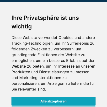
Ihre Privatsphäre ist uns
SCHNEEHÖHEN SKI APP
wichtig
Die Schneehoehen Ski APP für iOS und Android - Ein
Muss für alle Wintersportler und Schneefreaks!
Diese Website verwendet Cookies und andere
Tracking-Technologien, um Ihr Surferlebnis zu
folgenden Zwecken zu verbessern:
um
grundlegende Funktionen der Website zu
ermöglichen
,
um ein besseres Erlebnis auf der
Website zu bieten
,
um Ihr Interesse an unseren
Produkten und Dienstleistungen zu messen
und Marketinginteraktionen zu
personalisieren
,
um Anzeigen zu liefern die für
Impressum
Datenschutz
Sie relevanter sind
.
Nutzungsbedingungen
Kontakt
Partner
Portale
FAQ
Newsletter
Mediadaten
Alle akzeptieren