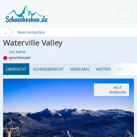
...
New Hampshire
Waterville Valley
zur Karte
⬤
geschlossen
ÜBERSICHT
SCHNEEBERICHT
WEBCAMS
WETTER
SKIPASSPR
ALLE
ANZEIGEN