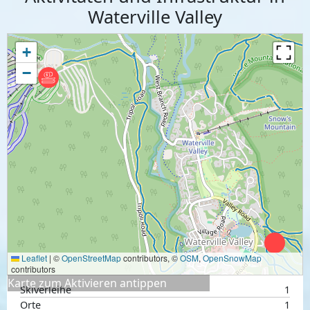
Waterville Valley
+
−
Leaflet
|
©
OpenStreetMap
contributors, ©
OSM
,
OpenSnowMap
contributors
Karte zum Aktivieren antippen
Skiverleihe
1
Orte
1