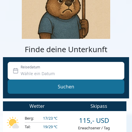
Finde deine Unterkunft
Reisedatum
Suchen
Wetter
Skipass
Berg:
17/23 °C
115,- USD
Tal:
19/29 °C
Erwachsener / Tag