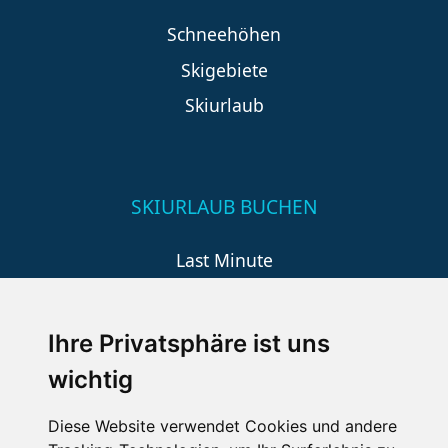
Schneehöhen
Skigebiete
Skiurlaub
SKIURLAUB BUCHEN
Last Minute
An der Piste
Wellness
Ihre Privatsphäre ist uns
wichtig
SCHNEEHÖHEN SKI APP
Diese Website verwendet Cookies und andere