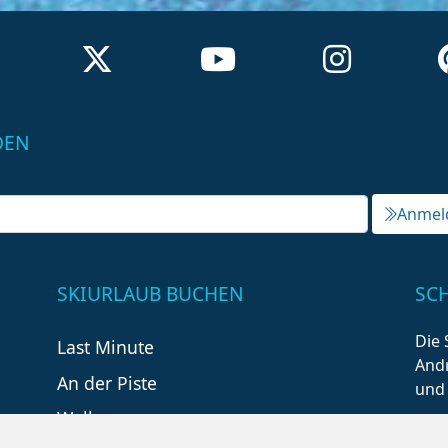
DEN
Anmel
SKIURLAUB BUCHEN
SC
Die 
Last Minute
Andr
An der Piste
und
Wellness