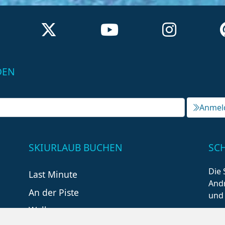
DEN
Anmel
SKIURLAUB BUCHEN
SC
Die 
Last Minute
Andr
An der Piste
und
Wellness